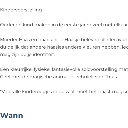
i
M
j
-
n
j
i
n
M
K
Kindervoorstelling
n
j
K
i
l
K
n
l
j
e
Ouder en kind maken in de eerste jaren veel met elkaar 
l
K
e
n
u
e
l
u
K
r
Moeder Haas en haar kleine Haasje beleven allerlei avont
u
e
r
l
e
duidelijk dat andere haasjes andere kleuren hebben. Ie
r
u
e
e
n
mag zijn op je identiteit.
e
r
n
u
-
n
e
-
r
M
Een kleurrijke, fysieke, fantasievolle solovoorstelling 
-
n
M
e
i
Geel met de magische animatietechniek van Thuis.
M
-
i
n
m
i
M
m
-
e
“Voor alle kinderoogjes in de zaal moet het haast magis
m
i
e
M
W
e
m
W
i
a
W
e
a
m
v
Wann
a
W
v
e
e
v
a
e
W
(