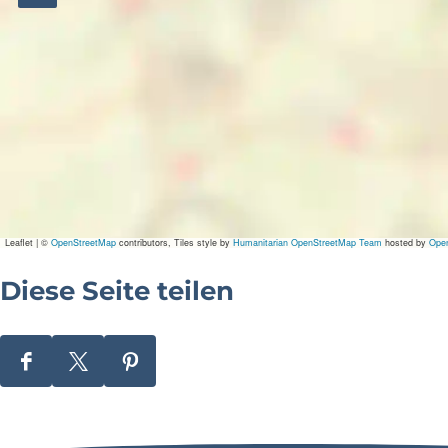
Leaflet
|
©
OpenStreetMap
contributors, Tiles style by
Humanitarian OpenStreetMap Team
hosted by
Ope
Diese Seite teilen
D
D
D
i
i
i
e
e
e