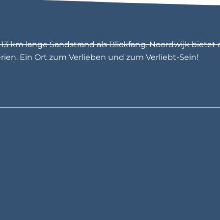
a
v
e
(
2
3 km lange Sandstrand als Blickfang. Noordwijk bietet 
+
en. Ein Ort zum Verlieben und zum Verliebt-Sein!
)