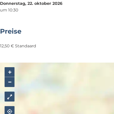
Donnerstag, 22. oktober 2026
e
v
(
a
2
um 10:30
(
e
2
v
+
2
(
+
e
)
+
2
)
(
Preise
)
+
2
)
+
)
12,50 € Standaard
+
−