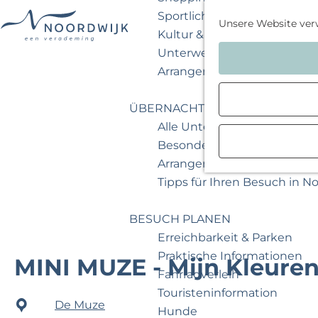
Sportlich & aktiv
Unsere Website ver
Kultur & Museum
G
Unterwegs mit Kindern
e
Arrangements & Angebote
h
e
ÜBERNACHTEN
n
Alle Unterkünfte
S
Besondere Übernachtunge
i
Arrangements & Angebote
e
Tipps für Ihren Besuch in N
z
u
BESUCH PLANEN
r
Erreichbarkeit & Parken
H
Praktische Informationen
MINI MUZE - Mijn Kleuren
o
Fahrradverleih
m
Touristeninformation
De Muze
e
Hunde