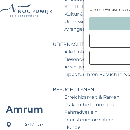
Sportlich & aktiv
Unsere Website ver
Kultur & Museum
G
Unterwegs mit Kindern
e
Arrangements & Angebote
h
e
ÜBERNACHTEN
n
Alle Unterkünfte
S
Besondere Übernachtunge
i
Arrangements & Angebote
e
Tipps für Ihren Besuch in N
z
u
BESUCH PLANEN
r
Erreichbarkeit & Parken
H
Praktische Informationen
Amrum
o
Fahrradverleih
m
Touristeninformation
De Muze
e
Hunde