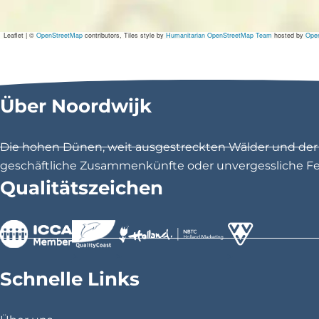
Leaflet
|
©
OpenStreetMap
contributors, Tiles style by
Humanitarian OpenStreetMap Team
hosted by
Ope
Über Noordwijk
Die hohen Dünen, weit ausgestreckten Wälder und der 1
geschäftliche Zusammenkünfte oder unvergessliche Feri
Qualitätszeichen
>
>
>
Schnelle Links