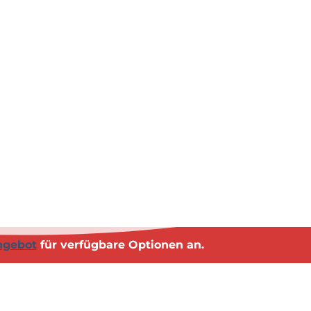
e
r
n
e
h
m
e
n
?
ngebot
für verfügbare Optionen an.