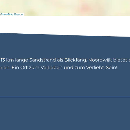
nStreetMap France
3 km lange Sandstrand als Blickfang. Noordwijk bietet 
en. Ein Ort zum Verlieben und zum Verliebt-Sein!