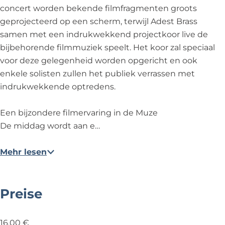
r
e
t
c
concert worden bekende filmfragmenten groots
t
r
e
geprojecteerd op een scherm, terwijl Adest Brass
t
r
samen met een indrukwekkend projectkoor live de
t
bijbehorende filmmuziek speelt. Het koor zal speciaal
voor deze gelegenheid worden opgericht en ook
enkele solisten zullen het publiek verrassen met
indrukwekkende optredens.
Een bijzondere filmervaring in de Muze
De middag wordt aan e…
Mehr lesen
Preise
16,00 €