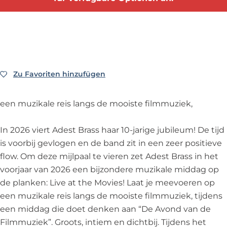
s
s
-
a
F
-
s
F
s
i
F
-
i
s
l
i
F
l
-
m
l
i
m
F
m
m
l
m
i
u
Zu Favoriten hinzufügen
Zu Favoriten hinzufügen
m
m
u
l
z
u
m
z
m
i
een muzikale reis langs de mooiste filmmuziek,
z
u
i
m
e
i
z
e
u
k
In 2026 viert Adest Brass haar 10-jarige jubileum! De tijd
e
i
k
z
c
is voorbij gevlogen en de band zit in een zeer positieve
k
e
c
i
o
flow. Om deze mijlpaal te vieren zet Adest Brass in het
c
k
o
e
n
voorjaar van 2026 een bijzondere muzikale middag op
o
c
n
k
c
de planken: Live at the Movies! Laat je meevoeren op
n
o
c
c
e
een muzikale reis langs de mooiste filmmuziek, tijdens
c
n
e
o
r
een middag die doet denken aan “De Avond van de
e
c
r
n
t
Filmmuziek”. Groots, intiem en dichtbij. Tijdens het