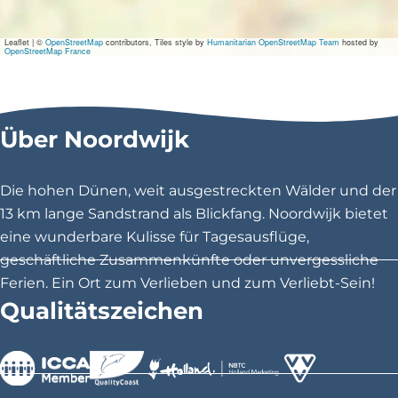
F
i
l
Leaflet
|
©
OpenStreetMap
contributors, Tiles style by
Humanitarian OpenStreetMap Team
hosted by
m
OpenStreetMap France
m
u
z
i
e
Über Noordwijk
k
c
o
Die hohen Dünen, weit ausgestreckten Wälder und der
n
c
13 km lange Sandstrand als Blickfang. Noordwijk bietet
e
eine wunderbare Kulisse für Tagesausflüge,
r
t
geschäftliche Zusammenkünfte oder unvergessliche
Ferien. Ein Ort zum Verlieben und zum Verliebt-Sein!
Qualitätszeichen
>
>
>