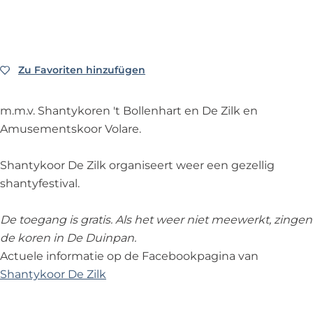
e
e
f
h
n
n
e
a
f
f
s
n
e
e
t
t
Zu Favoriten hinzufügen
Zu Favoriten hinzufügen
s
s
i
y
t
t
v
k
m.m.v. Shantykoren 't Bollenhart en De Zilk en
i
i
a
o
Amusementskoor Volare.
v
v
l
r
a
a
-
e
Shantykoor De Zilk organiseert weer een gezellig
l
l
D
n
shantyfestival.
-
-
e
f
D
D
Z
e
De toegang is gratis. Als het weer niet meewerkt, zingen
e
e
i
s
de koren in De Duinpan.
Z
Z
l
t
Actuele informatie op de Facebookpagina van
i
i
k
i
Shantykoor De Zilk
l
l
v
k
k
a