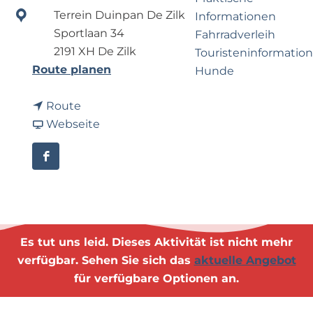
e
p
Terrein Duinpan De Zilk
Informationen
r
a
Sportlaan 34
Fahrradverleih
n
g
2191 XH De Zilk
Touristeninformation
e
e
b
Route planen
Hunde
h
i
m
b
s
Route
e
Business Noordwijk
i
a
S
Webseite
n
Travel Trade
s
b
h
?
S
S
a
F
h
h
n
a
a
a
t
c
n
n
y
e
t
t
k
b
Es tut uns leid. Dieses Aktivität ist nicht mehr
y
y
o
o
verfügbar. Sehen Sie sich das
aktuelle Angebot
k
k
r
o
für verfügbare Optionen an.
o
o
e
k
r
r
n
S