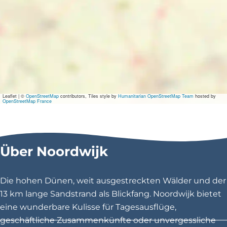
n
t
y
k
o
r
e
n
f
e
s
Leaflet
|
©
OpenStreetMap
contributors, Tiles style by
Humanitarian OpenStreetMap Team
hosted by
t
OpenStreetMap France
i
v
a
l
-
Über Noordwijk
D
e
Z
Die hohen Dünen, weit ausgestreckten Wälder und der
i
l
13 km lange Sandstrand als Blickfang. Noordwijk bietet
k
eine wunderbare Kulisse für Tagesausflüge,
geschäftliche Zusammenkünfte oder unvergessliche