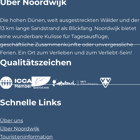
Über Noordwijk
o
l
f
Die hohen Dünen, weit ausgestreckten Wälder und der
T
a
13 km lange Sandstrand als Blickfang. Noordwijk bietet
p
eine wunderbare Kulisse für Tagesausflüge,
p
e
geschäftliche Zusammenkünfte oder unvergessliche
n
Ferien. Ein Ort zum Verlieben und zum Verliebt-Sein!
b
Qualitätszeichen
e
c
k
>
>
>
Schnelle Links
Über uns
Über Noordwijk
Touristeninformation