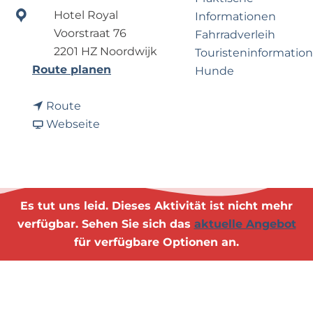
e
p
Hotel Royal
Informationen
r
a
Voorstraat 76
Fahrradverleih
n
g
2201 HZ Noordwijk
Touristeninformation
e
e
b
Route planen
Hunde
h
i
m
b
s
Route
e
Business Noordwijk
i
a
L
Webseite
n
Travel Trade
s
b
e
?
L
L
z
e
e
i
z
z
n
Es tut uns leid. Dieses Aktivität ist nicht mehr
i
i
g
verfügbar. Sehen Sie sich das
aktuelle Angebot
n
n
:
für verfügbare Optionen an.
g
g
O
:
:
p
O
O
z
p
p
o