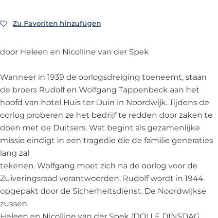
z
z
e
o
o
k
Zu Favoriten hinzufügen
Zu Favoriten hinzufügen
e
e
n
k
k
a
door Heleen en Nicolline van der Spek
n
n
a
a
a
r
Wanneer in 1939 de oorlogsdreiging toeneemt, staan
a
a
R
de broers Rudolf en Wolfgang Tappenbeck aan het
r
r
u
hoofd van hotel Huis ter Duin in Noordwijk. Tijdens de
R
R
d
oorlog proberen ze het bedrijf te redden door zaken te
u
u
o
doen met de Duitsers. Wat begint als gezamenlijke
d
d
l
missie eindigt in een tragedie die de familie generaties
o
o
f
lang zal
l
l
T
tekenen. Wolfgang moet zich na de oorlog voor de
f
f
a
Zuiveringsraad verantwoorden, Rudolf wordt in 1944
T
T
p
opgepakt door de Sicherheitsdienst. De Noordwijkse
a
a
p
zussen
p
p
e
Heleen en Nicolline van der Spek (DOLLE DINSDAG,