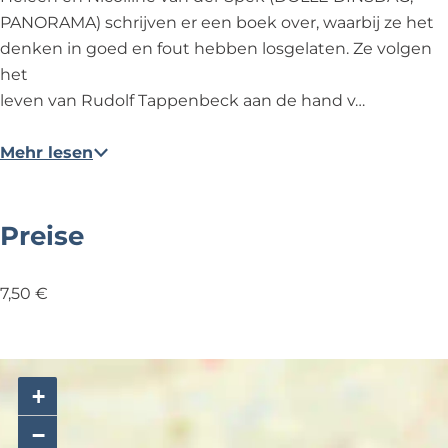
p
p
n
PANORAMA) schrijven er een boek over, waarbij ze het
e
e
b
denken in goed en fout hebben losgelaten. Ze volgen
n
n
e
het
b
b
c
leven van Rudolf Tappenbeck aan de hand v…
e
e
k
c
c
Mehr lesen
k
k
Preise
7,50 €
+
−