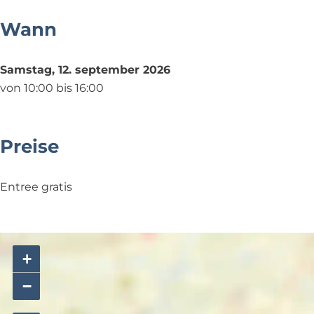
i
u
V
c
Wann
m
e
h
V
l
t
Samstag, 12. september 2026
e
d
von 10:00 bis 16:00
l
z
d
i
z
c
Preise
i
h
c
t
h
Entree gratis
t
+
−