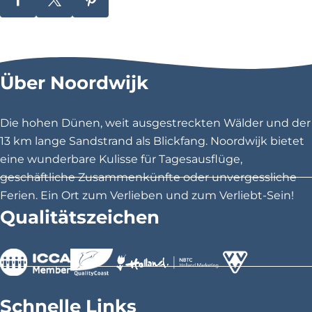
m
D
D
D
u
i
i
i
s
e
e
e
e
u
s
s
s
m
Über Noordwijk
V
e
e
e
e
S
S
S
l
e
e
e
d
Die hohen Dünen, weit ausgestreckten Wälder und der
z
i
i
i
13 km lange Sandstrand als Blickfang. Noordwijk bietet
i
t
t
t
c
eine wunderbare Kulisse für Tagesausflüge,
h
e
e
e
geschäftliche Zusammenkünfte oder unvergessliche
t
t
t
t
Ferien. Ein Ort zum Verlieben und zum Verliebt-Sein!
e
e
e
Qualitätszeichen
i
i
i
l
l
l
e
e
e
n
n
n
>
>
>
a
a
a
Schnelle Links