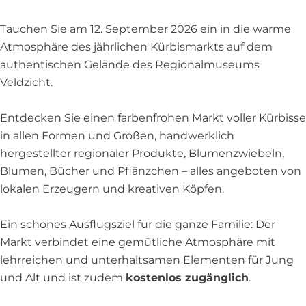
a
k
S
r
t
t
Tauchen Sie am 12. September 2026 ein in die warme
k
i
r
Atmosphäre des jährlichen Kürbismarkts auf dem
t
m
e
authentischen Gelände des Regionalmuseums
i
R
e
Veldzicht.
m
e
k
R
g
m
Entdecken Sie einen farbenfrohen Markt voller Kürbisse
e
i
u
in allen Formen und Größen, handwerklich
g
o
s
hergestellter regionaler Produkte, Blumenzwiebeln,
i
n
e
Blumen, Bücher und Pflänzchen – alles angeboten von
o
a
u
lokalen Erzeugern und kreativen Köpfen.
n
l
m
a
m
V
Ein schönes Ausflugsziel für die ganze Familie: Der
l
u
e
Markt verbindet eine gemütliche Atmosphäre mit
m
s
l
lehrreichen und unterhaltsamen Elementen für Jung
u
e
d
und Alt und ist zudem
kostenlos zugänglich
.
s
u
z
e
m