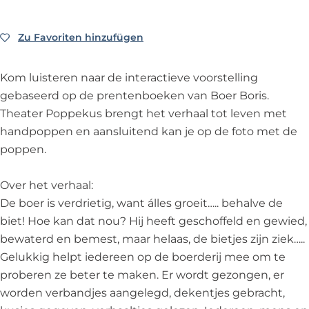
i
g
n
|
g
B
Zu Favoriten hinzufügen
Zu Favoriten hinzufügen
|
o
B
e
Kom luisteren naar de interactieve voorstelling
o
r
gebaseerd op de prentenboeken van Boer Boris.
e
B
Theater Poppekus brengt het verhaal tot leven met
r
o
handpoppen en aansluitend kan je op de foto met de
B
r
poppen.
o
i
r
s
Over het verhaal:
i
De boer is verdrietig, want álles groeit….. behalve de
s
biet! Hoe kan dat nou? Hij heeft geschoffeld en gewied,
bewaterd en bemest, maar helaas, de bietjes zijn ziek…..
Gelukkig helpt iedereen op de boerderij mee om te
proberen ze beter te maken. Er wordt gezongen, er
worden verbandjes aangelegd, dekentjes gebracht,