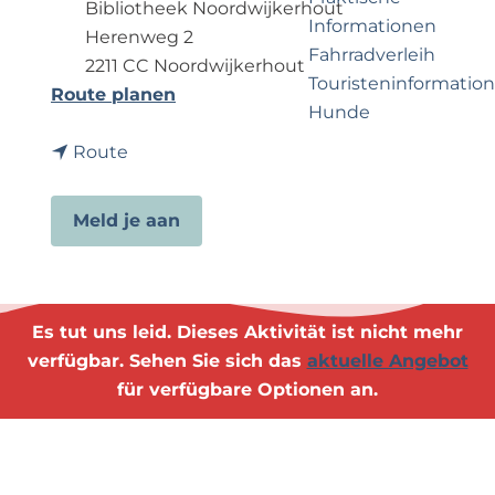
e
p
Bibliotheek Noordwijkerhout
Informationen
r
a
Herenweg 2
Fahrradverleih
n
g
2211 CC Noordwijkerhout
Touristeninformation
e
e
b
Route planen
Hunde
h
i
m
b
s
Route
e
i
V
Business Noordwijk
n
s
o
Travel Trade
Meld je aan
?
V
o
o
r
o
s
r
t
Es tut uns leid. Dieses Aktivität ist nicht mehr
s
e
verfügbar. Sehen Sie sich das
aktuelle Angebot
t
l
für verfügbare Optionen an.
e
l
l
i
l
n