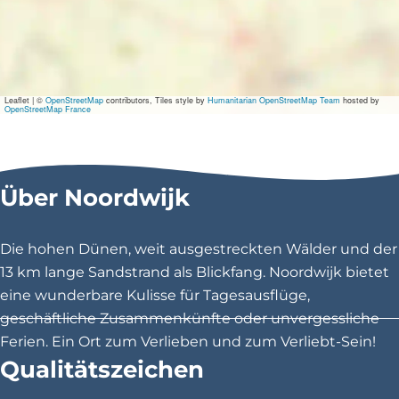
l
i
n
g
|
B
Leaflet
|
©
OpenStreetMap
contributors, Tiles style by
Humanitarian OpenStreetMap Team
hosted by
o
OpenStreetMap France
e
r
B
o
r
Über Noordwijk
i
s
Die hohen Dünen, weit ausgestreckten Wälder und der
13 km lange Sandstrand als Blickfang. Noordwijk bietet
eine wunderbare Kulisse für Tagesausflüge,
geschäftliche Zusammenkünfte oder unvergessliche
Ferien. Ein Ort zum Verlieben und zum Verliebt-Sein!
Qualitätszeichen