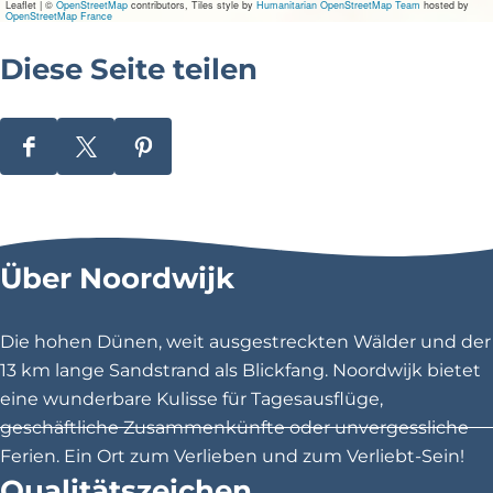
Leaflet
|
©
OpenStreetMap
contributors, Tiles style by
Humanitarian OpenStreetMap Team
hosted by
r
OpenStreetMap France
k
s
Diese Seite teilen
t
r
a
a
t
D
D
D
i
i
i
e
e
e
s
s
s
Über Noordwijk
e
e
e
S
S
S
e
e
e
Die hohen Dünen, weit ausgestreckten Wälder und der
i
i
i
13 km lange Sandstrand als Blickfang. Noordwijk bietet
t
t
t
eine wunderbare Kulisse für Tagesausflüge,
e
e
e
geschäftliche Zusammenkünfte oder unvergessliche
t
t
t
Ferien. Ein Ort zum Verlieben und zum Verliebt-Sein!
e
e
e
Qualitätszeichen