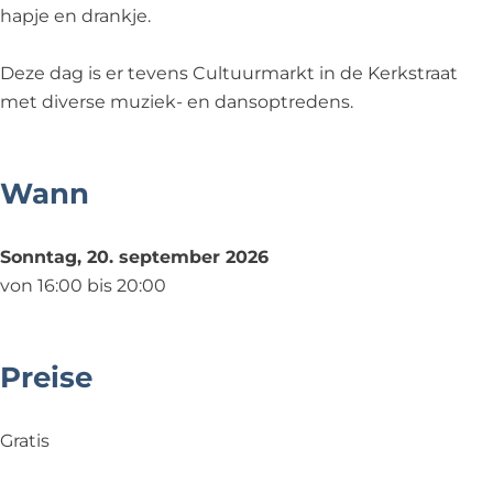
a
K
hapje en drankje.
l
e
K
r
Deze dag is er tevens Cultuurmarkt in de Kerkstraat
e
k
met diverse muziek- en dansoptredens.
r
s
k
t
s
r
Wann
t
a
r
a
Sonntag, 20. september 2026
a
t
von 16:00 bis 20:00
a
t
Preise
Gratis