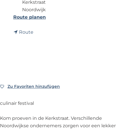
Kerkstraat
p
Noordwijk
a
b
Route planen
g
i
e
b
s
Route
i
F
s
o
F
o
o
d
o
F
d
e
F
s
Zu Favoriten hinzufügen
Zu Favoriten hinzufügen
e
t
s
i
culinair festival
t
v
i
a
Kom proeven in de Kerkstraat. Verschillende
v
l
Noordwijkse ondernemers zorgen voor een lekker