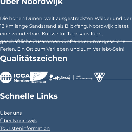
Über Noordwijk
e
e
e
S
S
S
e
e
e
Die hohen Dünen, weit ausgestreckten Wälder und der
i
i
i
13 km lange Sandstrand als Blickfang. Noordwijk bietet
t
t
t
eine wunderbare Kulisse für Tagesausflüge,
e
e
e
geschäftliche Zusammenkünfte oder unvergessliche
t
t
t
Ferien. Ein Ort zum Verlieben und zum Verliebt-Sein!
e
e
e
Qualitätszeichen
i
i
i
l
l
l
e
e
e
n
n
n
>
>
>
a
a
a
Schnelle Links
u
u
u
f
f
f
Über uns
F
X
P
Über Noordwijk
a
i
Touristeninformation
c
n