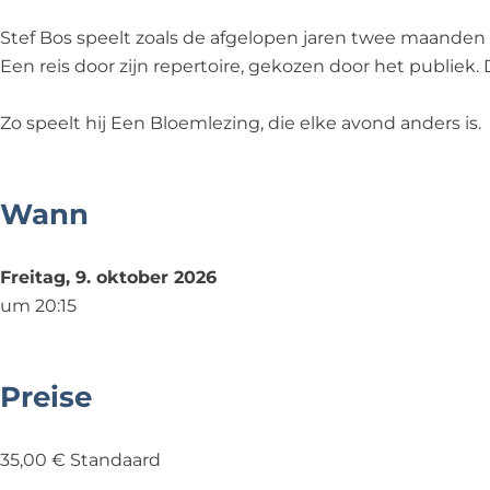
o
l
e
B
m
e
o
m
l
l
Stef Bos speelt zoals de afgelopen jaren twee maanden s
m
e
l
o
e
Een reis door zijn repertoire, gekozen door het publie
l
m
e
e
z
e
l
z
m
i
Zo speelt hij Een Bloemlezing, die elke avond anders is.
z
e
i
l
n
i
z
n
e
g
n
i
g
z
2
Wann
g
n
2
i
0
2
g
0
n
2
Freitag, 9. oktober 2026
0
2
2
g
6
um 20:15
2
0
6
2
6
2
0
6
2
Preise
6
35,00 € Standaard