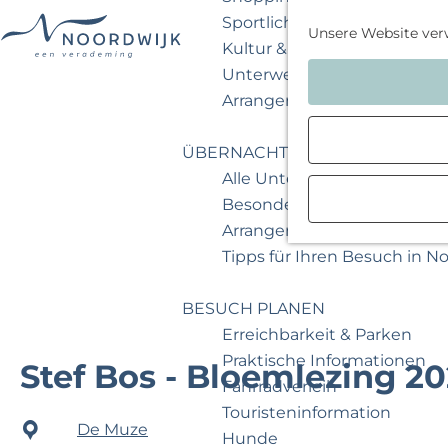
Sportlich & aktiv
Unsere Website ver
Kultur & Museum
G
Unterwegs mit Kindern
e
Arrangements & Angebote
h
e
ÜBERNACHTEN
n
Alle Unterkünfte
S
Besondere Übernachtunge
i
Arrangements & Angebote
e
Tipps für Ihren Besuch in N
z
u
BESUCH PLANEN
r
Erreichbarkeit & Parken
H
Praktische Informationen
Stef Bos - Bloemlezing 2
o
Fahrradverleih
m
Touristeninformation
De Muze
e
Hunde