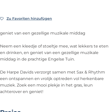
o
c
c
c
n
o
o
e
c
n
n
r
Zu Favoriten hinzufügen
Zu Favoriten hinzufügen
e
c
c
t
r
e
e
i
geniet van een gezellige muzikale middag
t
r
r
n
i
t
t
d
Neem een kleedje of stoeltje mee, wat lekkers te eten
n
i
i
e
en drinken, en geniet van een gezellige muzikale
d
n
n
E
middag in de prachtige Engelse Tuin.
e
d
d
n
E
e
e
g
De Harpe Davids verzorgt samen met Sax & Rhythm
n
E
E
e
een ontspannen en vrolijk optreden vol herkenbare
g
n
n
l
muziek. Zoek een mooi plekje in het gras, leun
e
g
g
s
achterover en geniet!
l
e
e
e
s
l
l
T
e
s
s
u