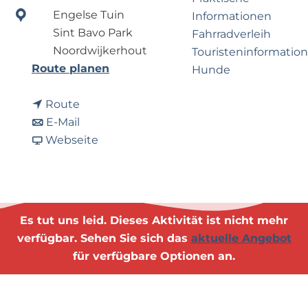
e
p
Engelse Tuin
Informationen
r
a
Sint Bavo Park
Fahrradverleih
n
g
Noordwijkerhout
Touristeninformation
e
e
b
Route planen
Hunde
h
i
m
b
s
Route
e
Business Noordwijk
i
b
P
E-Mail
n
Travel Trade
s
i
a
i
Webseite
?
P
s
b
c
i
P
P
k
c
i
i
n
k
c
c
i
Es tut uns leid. Dieses Aktivität ist nicht mehr
n
k
k
c
verfügbar. Sehen Sie sich das
aktuelle Angebot
i
n
n
k
für verfügbare Optionen an.
c
i
i
c
k
c
c
o
c
k
k
n