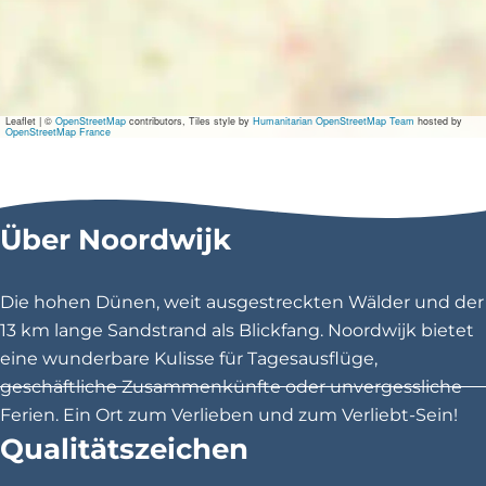
c
o
n
c
e
r
Leaflet
|
©
OpenStreetMap
contributors, Tiles style by
Humanitarian OpenStreetMap Team
hosted by
t
OpenStreetMap France
i
n
d
e
E
Über Noordwijk
n
g
e
Die hohen Dünen, weit ausgestreckten Wälder und der
l
s
13 km lange Sandstrand als Blickfang. Noordwijk bietet
e
eine wunderbare Kulisse für Tagesausflüge,
T
u
geschäftliche Zusammenkünfte oder unvergessliche
i
Ferien. Ein Ort zum Verlieben und zum Verliebt-Sein!
n
Qualitätszeichen