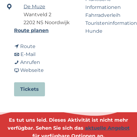
e
p
De Muze
Informationen
r
a
Wantveld 2
Fahrradverleih
n
g
2202 NS Noordwijk
Touristeninformation
e
e
b
Route planen
Hunde
h
i
m
b
s
Route
e
Business Noordwijk
i
b
M
E-Mail
n
Travel Trade
s
i
M
u
Anrufen
?
M
s
u
a
s
Webseite
u
M
s
b
i
s
u
i
M
c
Tickets
i
s
c
u
B
c
i
B
s
l
B
c
l
i
v
l
B
v
c
d
Es tut uns leid. Dieses Aktivität ist nicht mehr
v
l
d
B
-
verfügbar. Sehen Sie sich das
aktuelle Angebot
d
v
-
l
H
für verfügbare Optionen an.