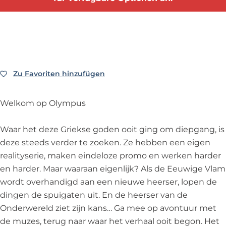
-
d
H
v
e
H
-
e
d
t
e
H
t
-
v
t
e
v
H
u
v
t
u
e
u
u
v
u
t
r
Zu Favoriten hinzufügen
Zu Favoriten hinzufügen
u
u
r
v
v
r
u
v
u
a
Welkom op Olympus
v
r
a
u
n
a
v
n
r
d
Waar het deze Griekse goden ooit ging om diepgang, is
n
a
d
v
e
deze steeds verder te zoeken. Ze hebben een eigen
d
n
e
a
g
realityserie, maken eindeloze promo en werken harder
e
d
g
n
o
en harder. Maar waaraan eigenlijk? Als de Eeuwige Vlam
g
e
o
d
d
wordt overhandigd aan een nieuwe heerser, lopen de
o
g
d
e
e
dingen de spuigaten uit. En de heerser van de
d
o
e
g
n
Onderwereld ziet zijn kans… Ga mee op avontuur met
e
d
n
o
de muzes, terug naar waar het verhaal ooit begon. Het