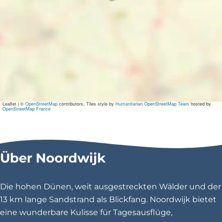
s
i
c
B
l
v
d
-
H
e
t
v
Leaflet
|
©
OpenStreetMap
contributors, Tiles style by
Humanitarian OpenStreetMap Team
hosted by
u
OpenStreetMap France
u
r
v
a
n
Über Noordwijk
d
e
g
Die hohen Dünen, weit ausgestreckten Wälder und der
o
d
13 km lange Sandstrand als Blickfang. Noordwijk bietet
e
eine wunderbare Kulisse für Tagesausflüge,
n