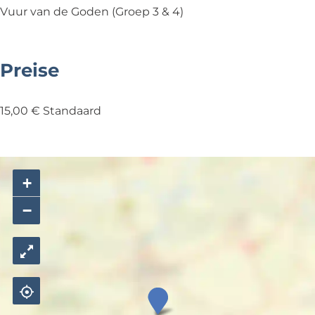
n
e
d
Vuur van de Goden (Groep 3 & 4)
n
e
n
Preise
15,00 € Standaard
+
−
M
u