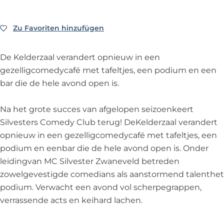
e
t
r
s
s
r
e
s
t
C
s
r
C
e
o
Zu Favoriten hinzufügen
Zu Favoriten hinzufügen
C
s
o
r
m
o
C
m
s
e
De Kelderzaal verandert opnieuw in een
m
o
e
C
d
gezelligcomedycafé met tafeltjes, een podium en een
e
m
d
o
y
bar die de hele avond open is.
d
e
y
m
C
y
d
C
e
l
Na het grote succes van afgelopen seizoenkeert
C
y
l
d
u
Silvesters Comedy Club terug! DeKelderzaal verandert
l
C
u
y
b
opnieuw in een gezelligcomedycafé met tafeltjes, een
u
l
b
C
-
podium en eenbar die de hele avond open is. Onder
b
u
-
l
M
leidingvan MC Silvester Zwaneveld betreden
-
b
M
u
e
zowelgevestigde comedians als aanstormend talenthet
M
-
e
b
t
podium. Verwacht een avond vol scherpegrappen,
e
M
t
-
M
verrassende acts en keihard lachen.
t
e
M
M
C
M
t
C
e
S