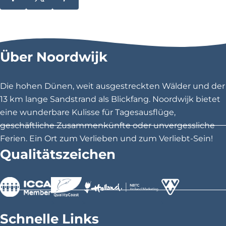
D
D
D
e
i
i
i
t
M
e
e
e
C
s
s
s
S
Über Noordwijk
i
e
e
e
l
S
S
S
v
e
e
e
e
Die hohen Dünen, weit ausgestreckten Wälder und der
s
i
i
i
13 km lange Sandstrand als Blickfang. Noordwijk bietet
t
t
t
t
e
eine wunderbare Kulisse für Tagesausflüge,
r
e
e
e
geschäftliche Zusammenkünfte oder unvergessliche
Z
t
t
t
w
Ferien. Ein Ort zum Verlieben und zum Verliebt-Sein!
a
e
e
e
Qualitätszeichen
n
i
i
i
e
v
l
l
l
e
e
e
e
l
n
n
n
d
>
>
>
a
a
a
Schnelle Links
u
u
u