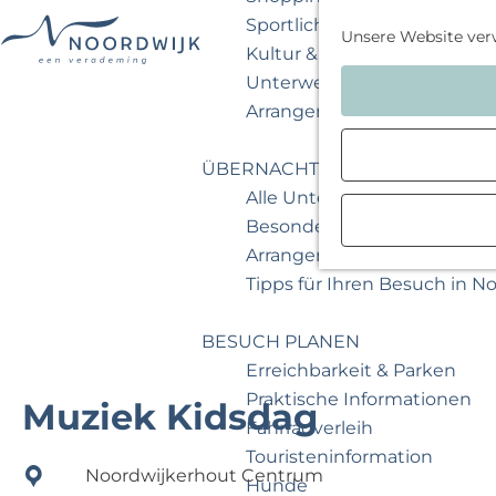
Sportlich & aktiv
Unsere Website ver
Kultur & Museum
G
Unterwegs mit Kindern
e
Arrangements & Angebote
h
e
ÜBERNACHTEN
n
Alle Unterkünfte
S
Besondere Übernachtunge
i
Arrangements & Angebote
e
Tipps für Ihren Besuch in N
z
u
BESUCH PLANEN
r
Erreichbarkeit & Parken
H
Praktische Informationen
Muziek Kidsdag
o
Fahrradverleih
m
Touristeninformation
Noordwijkerhout Centrum
e
Hunde