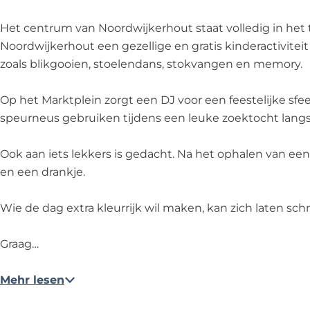
g
a
a
g
g
Het centrum van Noordwijkerhout staat volledig in het 
Noordwijkerhout een gezellige en gratis kinderactiviteit
zoals blikgooien, stoelendans, stokvangen en memory.
Op het Marktplein zorgt een DJ voor een feestelijke sf
speurneus gebruiken tijdens een leuke zoektocht langs
Ook aan iets lekkers is gedacht. Na het ophalen van ee
en een drankje.
Wie de dag extra kleurrijk wil maken, kan zich laten sc
Graag…
Mehr lesen