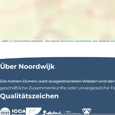
Leaflet
|
©
OpenStreetMap
contributors, Tiles style by
Humanitarian OpenStreetMap Team
hosted by
Ope
Über Noordwijk
Die hohen Dünen, weit ausgestreckten Wälder und der 1
geschäftliche Zusammenkünfte oder unvergessliche Feri
Qualitätszeichen