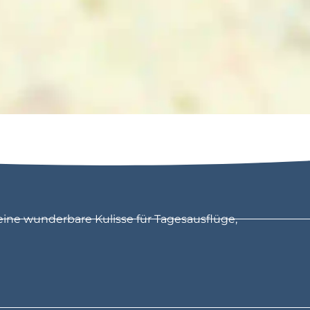
eine wunderbare Kulisse für Tagesausflüge,