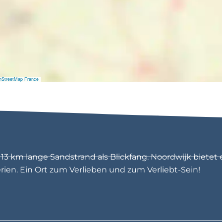
K
i
d
s
d
a
g
nStreetMap France
3 km lange Sandstrand als Blickfang. Noordwijk bietet 
en. Ein Ort zum Verlieben und zum Verliebt-Sein!