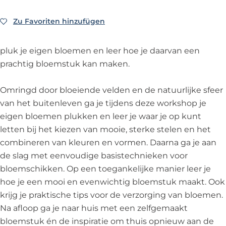
o
w
r
n
k
r
o
k
w
s
Zu Favoriten hinzufügen
Zu Favoriten hinzufügen
k
r
s
o
h
s
k
h
r
o
pluk je eigen bloemen en leer hoe je daarvan een
h
s
o
k
p
prachtig bloemstuk kan maken.
o
h
p
s
-
p
o
-
h
D
Omringd door bloeiende velden en de natuurlijke sfeer
-
p
D
o
e
van het buitenleven ga je tijdens deze workshop je
D
-
e
p
T
eigen bloemen plukken en leer je waar je op kunt
e
D
T
-
u
letten bij het kiezen van mooie, sterke stelen en het
T
e
u
D
l
combineren van kleuren en vormen. Daarna ga je aan
u
T
l
e
p
de slag met eenvoudige basistechnieken voor
l
u
p
T
e
bloemschikken. Op een toegankelijke manier leer je
p
l
e
u
r
hoe je een mooi en evenwichtig bloemstuk maakt. Ook
e
p
r
l
i
krijg je praktische tips voor de verzorging van bloemen.
r
e
i
p
j
Na afloop ga je naar huis met een zelfgemaakt
i
r
j
e
bloemstuk én de inspiratie om thuis opnieuw aan de