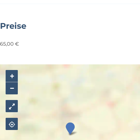
Preise
65,00 €
+
−
B
l
o