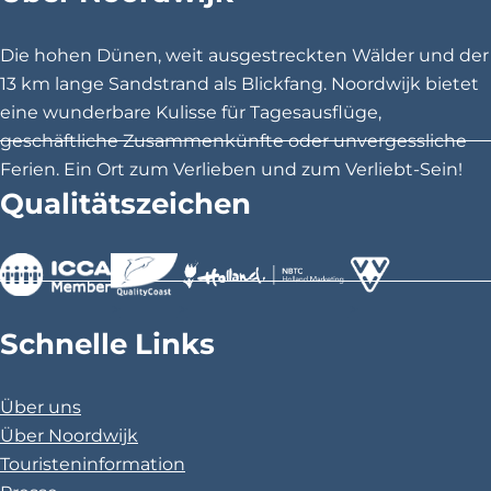
S
S
S
e
e
e
Die hohen Dünen, weit ausgestreckten Wälder und der
i
i
i
13 km lange Sandstrand als Blickfang. Noordwijk bietet
t
t
t
eine wunderbare Kulisse für Tagesausflüge,
e
e
e
geschäftliche Zusammenkünfte oder unvergessliche
t
t
t
Ferien. Ein Ort zum Verlieben und zum Verliebt-Sein!
e
e
e
Qualitätszeichen
i
i
i
l
l
l
e
e
e
n
n
n
>
>
>
a
a
a
Schnelle Links
u
u
u
f
f
f
Über uns
F
X
P
Über Noordwijk
a
i
Touristeninformation
c
n