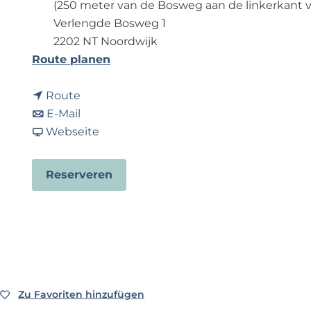
(250 meter van de Bosweg aan de linkerkant v
p
Verlengde Bosweg 1
a
2202 NT Noordwijk
g
b
Route planen
e
i
b
s
Route
i
b
A
E-Mail
s
i
a
t
Webseite
A
s
b
l
t
A
A
a
Reserveren
l
t
t
n
a
l
l
t
n
a
a
i
t
n
n
k
i
t
t
w
k
i
i
a
w
k
k
l
Zu Favoriten hinzufügen
Zu Favoriten hinzufügen