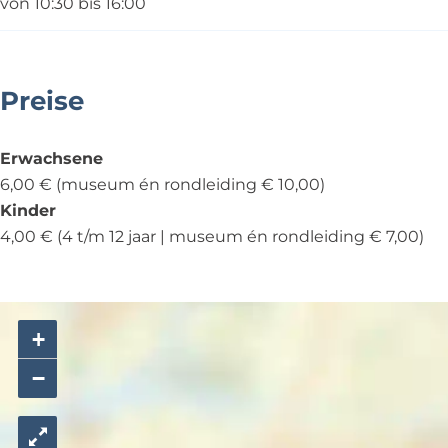
von 10:30 bis 16:00
k
k
Preise
Erwachsene
6,00 € (museum én rondleiding € 10,00)
Kinder
4,00 € (4 t/m 12 jaar | museum én rondleiding € 7,00)
+
−