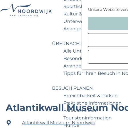
Sportlich & aktiv
Unsere Website ver
Kultur & Museum
G
Unterwegs mit Kindern
e
Arrangements & Angebote
h
e
ÜBERNACHTEN
n
Alle Unterkünfte
S
Besondere Übernachtunge
i
Arrangements & Angebote
e
Tipps für Ihren Besuch in N
z
u
BESUCH PLANEN
r
Erreichbarkeit & Parken
H
Praktische Informationen
Atlantikwall Museum No
o
Fahrradverleih
m
Touristeninformation
Atlantikwall Museum Noordwijk
e
Hunde