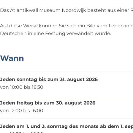
a
w
w
l
l
a
a
M
Das Atlantikwall Museum Noordwijk besteht aus einer 
l
l
l
u
M
l
l
s
Auf diese Weise können Sie sich ein Bild vom Leben i
u
M
M
e
Deutschen in eine Festung verwandelt wurde.
s
u
u
u
e
s
s
m
u
e
e
N
Wann
m
u
u
o
N
m
m
o
o
N
N
r
Jeden sonntag bis zum 31. august 2026
o
o
o
d
von 10:00 bis 16:30
r
o
o
w
d
r
r
i
Jeden freitag bis zum 30. august 2026
w
d
d
j
von 12:00 bis 16:00
i
w
w
k
j
i
i
Jeden am 1. und 3. sonntag des monats ab dem 1. s
k
j
j