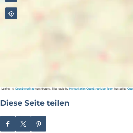
Leaflet
|
©
OpenStreetMap
contributors, Tiles style by
Humanitarian OpenStreetMap Team
hosted by
Ope
Diese Seite teilen
D
D
D