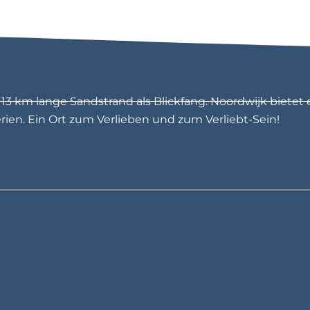
w
i
j
k
3 km lange Sandstrand als Blickfang. Noordwijk bietet 
en. Ein Ort zum Verlieben und zum Verliebt-Sein!