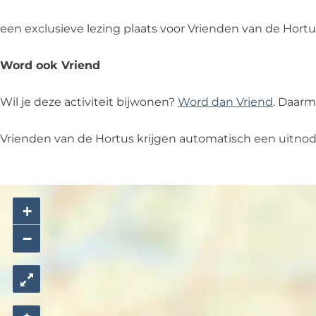
n
i
g
z
g
n
i
een exclusieve lezing plaats voor Vrienden van de Hort
g
n
g
Word ook Vriend
Wil je deze activiteit bijwonen?
Word dan Vriend
. Daarm
Vrienden van de Hortus krijgen automatisch een uitnod
+
−