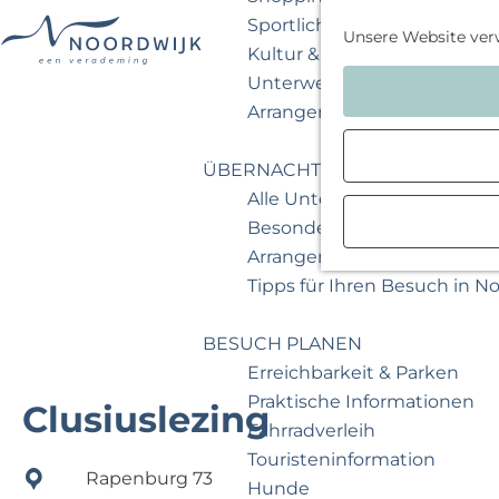
Sportlich & aktiv
Unsere Website ver
Kultur & Museum
G
Unterwegs mit Kindern
e
Arrangements & Angebote
h
e
ÜBERNACHTEN
n
Alle Unterkünfte
S
Besondere Übernachtunge
i
Arrangements & Angebote
e
Tipps für Ihren Besuch in N
z
u
BESUCH PLANEN
r
Erreichbarkeit & Parken
H
Praktische Informationen
Clusiuslezing
o
Fahrradverleih
m
Touristeninformation
Rapenburg 73
e
Hunde