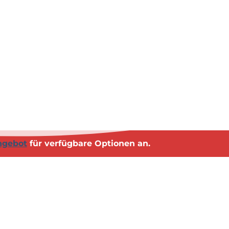
e
r
n
e
h
m
e
n
?
ngebot
für verfügbare Optionen an.