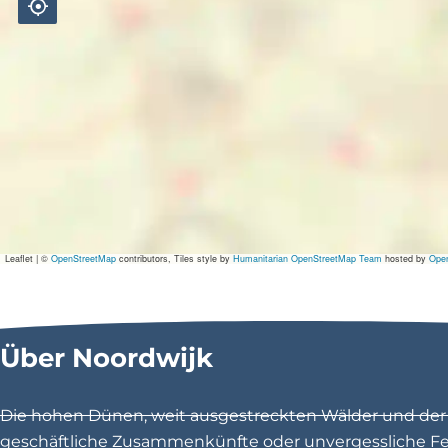
Leaflet
|
©
OpenStreetMap
contributors, Tiles style by
Humanitarian OpenStreetMap Team
hosted by
Ope
Über Noordwijk
Die hohen Dünen, weit ausgestreckten Wälder und der 1
geschäftliche Zusammenkünfte oder unvergessliche Feri