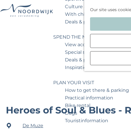
Culture & museum
Our site uses cooki
With children
G
Deals & packages
o
t
SPEND THE NIGHT
o
View accommodations
t
Special stays
h
Deals & packages
e
Inspiration for your weeken
h
o
PLAN YOUR VISIT
m
How to get there & parking
e
Practical information
p
Bike rental
Heroes of Soul & Blues 
a
Dogs
g
Touristinformation
De Muze
e