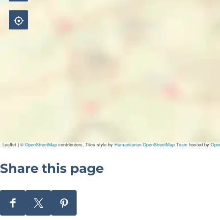
Leaflet
|
©
OpenStreetMap
contributors, Tiles style by
Humanitarian OpenStreetMap Team
hosted by
Ope
Share this page
S
S
S