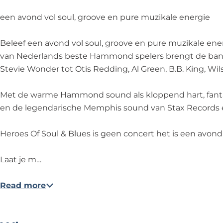
l
u
l
o
B
&
l
&
f
l
een avond vol soul, groove en pure muzikale energie
B
&
B
S
u
l
B
l
o
e
Beleef een avond vol soul, groove en pure muzikale en
u
l
u
u
s
van Nederlands beste Hammond spelers brengt de band 
e
u
e
l
-
Stevie Wonder tot Otis Redding, Al Green, B.B. King, Wil
s
e
s
&
R
-
s
-
B
o
Met de warme Hammond sound als kloppend hart, fantast
R
-
R
l
b
en de legendarische Memphis sound van Stax Records en
o
R
o
u
M
b
o
b
e
o
Heroes Of Soul & Blues is geen concert het is een avond d
M
b
M
s
s
o
M
o
-
t
Laat je m…
s
o
s
R
e
t
s
t
o
r
Read more
e
t
e
b
t
r
e
r
M
H
t
r
t
o
a