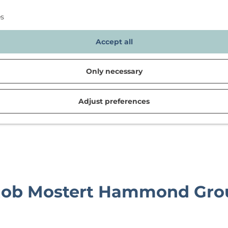
es
Accept all
Only necessary
Adjust preferences
d in Noordwijk
- Rob Mostert Hammond Gr