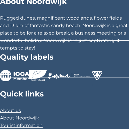
About Noordwijk
e
e
e
t
t
t
h
h
h
Rugged dunes, magnificent woodlands, flower fields
i
i
i
and 13 km of fantastic sandy beach. Noordwijk is a great
s
s
s
place to be for a relaxed break, a business meeting or a
p
p
p
wonderful holiday. Noordwijk isn't just captivating, it
a
a
a
tempts to stay!
g
g
g
Quality labels
e
e
e
o
o
o
n
n
n
F
X
P
>
>
>
a
i
Quick links
c
n
e
t
About us
b
e
About Noordwijk
o
r
Touristinformation
o
e