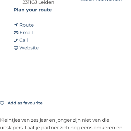
?
2311GJ Leiden
t
Plan your route
o
Business Noordwijk
t
K
Route
Travel Trade
t
o
l
Email
K
o
K
e
Call
l
K
l
F
u
Website
e
l
e
r
t
u
e
u
o
e
t
u
t
m
r
e
t
e
K
d
r
e
r
l
a
d
r
d
e
n
a
d
a
u
s
Add as favourite
Add as favourite
n
a
n
t
s
n
s
e
Kleintjes van zes jaar en jonger zijn niet van die
s
r
uitslapers. Laat je partner zich nog eens omkeren en