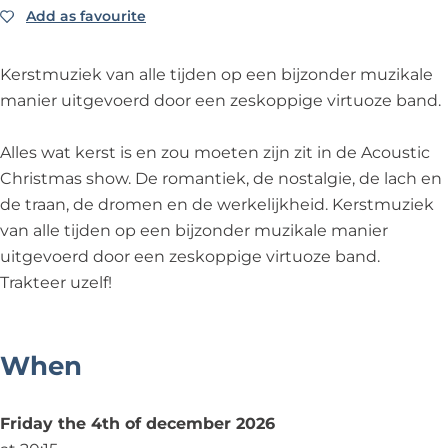
i
t
i
c
C
Add as favourite
Add as favourite
c
i
c
o
h
C
c
C
u
r
Kerstmuziek van alle tijden op een bijzonder muzikale
h
C
h
s
i
manier uitgevoerd door een zeskoppige virtuoze band.
r
h
r
t
s
i
r
i
i
t
Alles wat kerst is en zou moeten zijn zit in de Acoustic
s
i
s
c
m
Christmas show. De romantiek, de nostalgie, de lach en
t
s
t
C
a
de traan, de dromen en de werkelijkheid. Kerstmuziek
m
t
m
h
s
van alle tijden op een bijzonder muzikale manier
a
m
a
r
uitgevoerd door een zeskoppige virtuoze band.
s
a
s
i
Trakteer uzelf!
s
s
t
m
When
a
s
Friday the 4th of december 2026