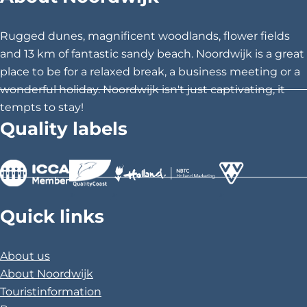
t
t
t
h
h
h
Rugged dunes, magnificent woodlands, flower fields
i
i
i
and 13 km of fantastic sandy beach. Noordwijk is a great
s
s
s
place to be for a relaxed break, a business meeting or a
p
p
p
wonderful holiday. Noordwijk isn't just captivating, it
a
a
a
tempts to stay!
g
g
g
Quality labels
e
e
e
o
o
o
n
n
n
F
X
P
>
>
>
a
i
Quick links
c
n
e
t
About us
b
e
About Noordwijk
o
r
Touristinformation
o
e