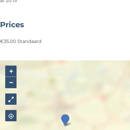
at 20:15
Prices
€35.00 Standaard
+
−
3
J
S