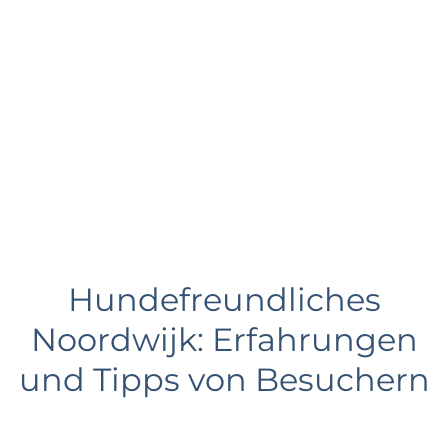
?
Business Noordwijk
Travel Trade
Hundefreundliches
Noordwijk: Erfahrungen
und Tipps von Besuchern