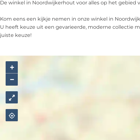
e
i
e
a
De winkel in Noordwijkerhout voor alles op het gebied 
k
e
k
O
k
p
Kom eens een kijkje nemen in onze winkel in Noordwijk
t
U heeft keuze uit een gevarieerde, moderne collectie 
i
juiste keuze!
e
k
+
−