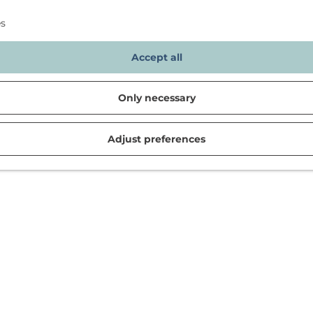
es
Accept all
Only necessary
Adjust preferences
d in Noordwijk