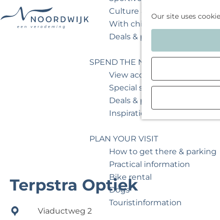
Culture & museum
Our site uses cooki
With children
G
Deals & packages
o
t
SPEND THE NIGHT
o
View accommodations
t
Special stays
h
Deals & packages
e
Inspiration for your weeken
h
o
PLAN YOUR VISIT
m
How to get there & parking
e
Practical information
p
Bike rental
Terpstra Optiek
a
Dogs
g
Touristinformation
Viaductweg 2
e