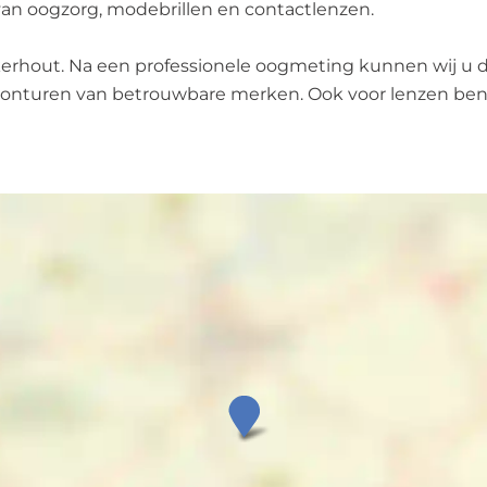
van oogzorg, modebrillen en contactlenzen.
erhout. Na een professionele oogmeting kunnen wij u de
monturen van betrouwbare merken. Ook voor lenzen bent 
T
e
r
p
s