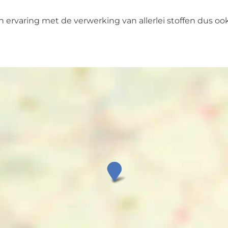
ervaring met de verwerking van allerlei stoffen dus ook l
D
e
N
o
o
r
d