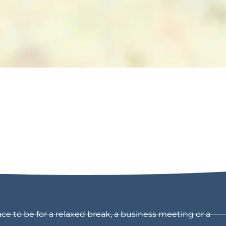
ce to be for a relaxed break, a business meeting or a