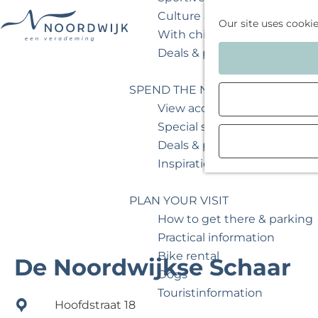
Culture & museum
Our site uses cooki
With children
G
Deals & packages
o
t
SPEND THE NIGHT
o
View accommodations
t
Special stays
h
Deals & packages
e
Inspiration for your weeken
h
o
PLAN YOUR VISIT
m
How to get there & parking
e
Practical information
p
Bike rental
De Noordwijkse Schaar
a
Dogs
g
Touristinformation
Hoofdstraat 18
e