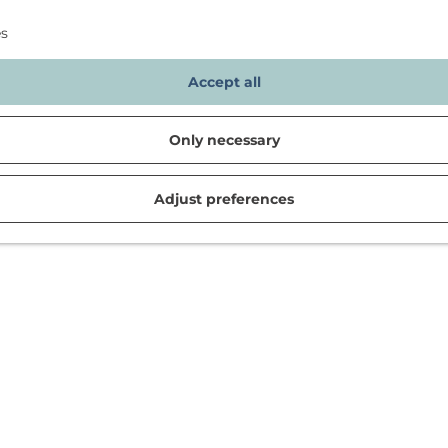
es
Accept all
Only necessary
Adjust preferences
d in Noordwijk