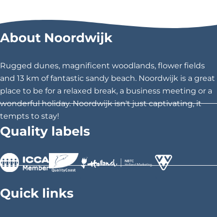
a
a
a
r
r
r
About Noordwijk
e
e
e
t
t
t
h
h
h
Rugged dunes, magnificent woodlands, flower fields
i
i
i
and 13 km of fantastic sandy beach. Noordwijk is a great
s
s
s
place to be for a relaxed break, a business meeting or a
p
p
p
wonderful holiday. Noordwijk isn't just captivating, it
a
a
a
tempts to stay!
g
g
g
Quality labels
e
e
e
o
o
o
n
n
n
F
X
P
>
>
>
a
i
Quick links
c
n
e
t