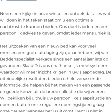
a
i
a
s
i
B
l
a
l
p
s
e
Neem een kijkje in onze winkel en ontdek dat alles wat
i
l
i
e
t
d
wij doen in het teken staat om u een optimale
s
i
s
c
V
d
nachtrust te kunnen bieden. Ons doel is iedereen een
t
s
t
i
e
e
persoonlijk advies te geven, omdat ieder mens uniek is.
V
t
V
a
r
n
e
V
e
l
k
s
Het uitzoeken van een nieuw bed kan voor veel
r
e
r
i
a
p
mensen een grote uitdaging zijn, daar hebben wij van
k
r
k
s
d
e
Beddenspecialist Verkade sinds een aantal jaar iets op
a
k
a
t
e
c
gevonden. SlaapID is ons onafhankelijk meetsysteem
d
a
d
V
i
waardoor wij meer inzicht krijgen in uw slaapgedrag. De
e
d
e
e
a
uiteindelijke resultaten bieden u hele verrassende
e
r
l
informatie, die helpen bij het maken van een passende
k
i
en goede keuze uit de brede collectie die wij voeren.
a
s
Wij bekijken bij u thuis uw persoonlijke slaapsituatie en
d
t
openen buiten onze reguliere openingstijden graag
e
V
onze deuren wanneer het u uitkomt. Bent u niet in