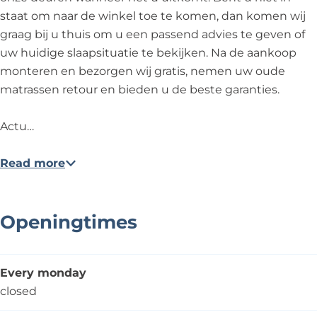
e
staat om naar de winkel toe te komen, dan komen wij
r
graag bij u thuis om u een passend advies te geven of
k
uw huidige slaapsituatie te bekijken. Na de aankoop
a
monteren en bezorgen wij gratis, nemen uw oude
d
matrassen retour en bieden u de beste garanties.
e
Actu…
Read more
Openingtimes
Every monday
closed