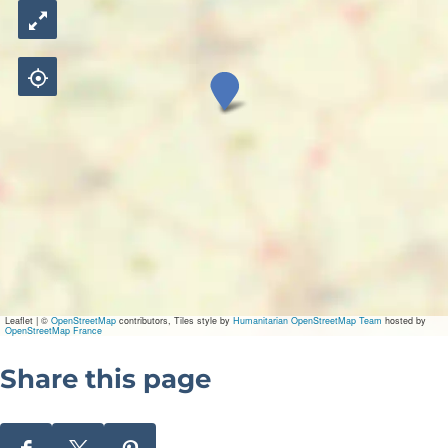
J
a
c
h
t
h
a
v
e
n
J
o
n
k
Leaflet
|
©
OpenStreetMap
contributors, Tiles style by
Humanitarian OpenStreetMap Team
hosted by
m
OpenStreetMap France
a
n
Share this page