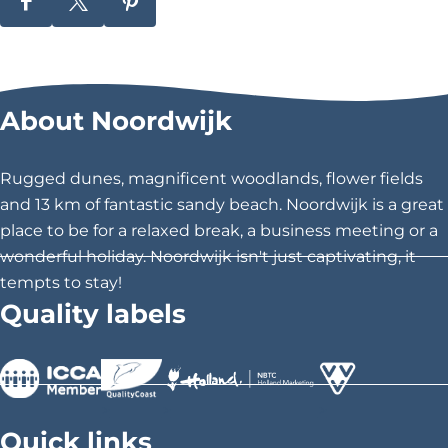
S
S
S
h
h
h
a
a
a
r
r
r
About Noordwijk
e
e
e
t
t
t
h
h
h
Rugged dunes, magnificent woodlands, flower fields
i
i
i
and 13 km of fantastic sandy beach. Noordwijk is a great
s
s
s
place to be for a relaxed break, a business meeting or a
p
p
p
wonderful holiday. Noordwijk isn't just captivating, it
a
a
a
tempts to stay!
g
g
g
Quality labels
e
e
e
o
o
o
n
n
n
F
X
P
>
>
>
a
i
Quick links