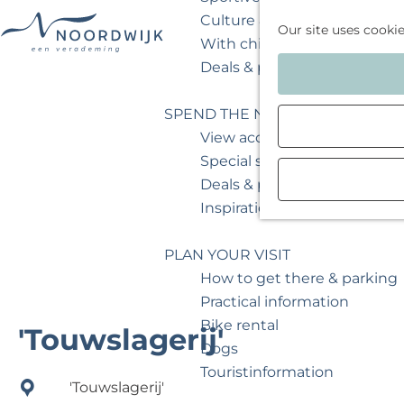
Culture & museum
Our site uses cooki
With children
G
Deals & packages
o
t
SPEND THE NIGHT
o
View accommodations
t
Special stays
h
Deals & packages
e
Inspiration for your weeken
h
o
PLAN YOUR VISIT
m
How to get there & parking
e
Practical information
p
Bike rental
'Touwslagerij'
a
Dogs
g
Touristinformation
'Touwslagerij'
e