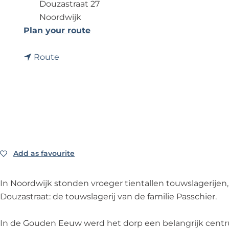
Douzastraat 27
Noordwijk
t
Plan your route
o
t
'
Route
o
T
'
o
T
u
o
w
u
s
w
l
s
a
Add as favourite
Add as favourite
l
g
a
e
In Noordwijk stonden vroeger tientallen touwslagerijen, 
g
r
Douzastraat: de touwslagerij van de familie Passchier.
e
i
r
j
In de Gouden Eeuw werd het dorp een belangrijk centru