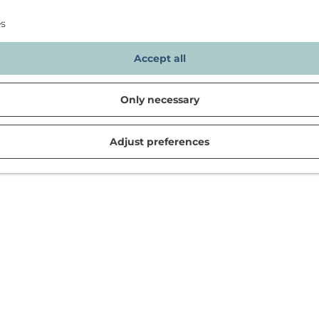
es
Accept all
Only necessary
Adjust preferences
d in Noordwijk