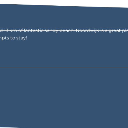
13 km of fantastic sandy beach. Noordwijk is a great pla
mpts to stay!