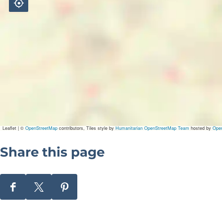
Leaflet
|
©
OpenStreetMap
contributors, Tiles style by
Humanitarian OpenStreetMap Team
hosted by
Ope
Share this page
S
S
S
h
h
h
a
a
a