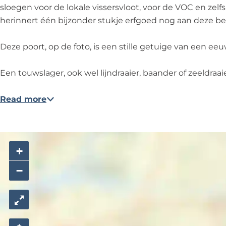
i
'
sloegen voor de lokale vissersvloot, voor de VOC en ze
j
herinnert één bijzonder stukje erfgoed nog aan deze be
'
Deze poort, op de foto, is een stille getuige van een
Een touwslager, ook wel lijndraaier, baander of zeeldraaie
Read more
+
−