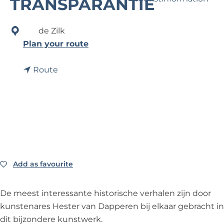
TRANSPARANTIE
?
de Zilk
Business Noordwijk
t
Plan your route
Travel Trade
o
t
K
Route
o
u
K
n
u
s
n
t
s
w
t
e
w
r
Add as favourite
Add as favourite
e
k
r
W
De meest interessante historische verhalen zijn door
k
I
kunstenares Hester van Dapperen bij elkaar gebracht in
W
N
dit bijzondere kunstwerk.