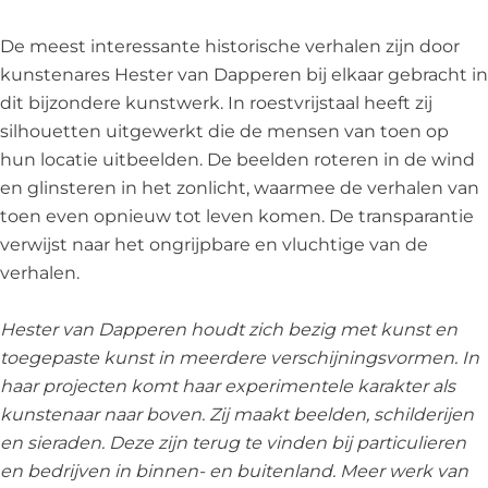
I
D
N
,
De meest interessante historische verhalen zijn door
D
Z
kunstenares Hester van Dapperen bij elkaar gebracht in
,
O
dit bijzondere kunstwerk. In roestvrijstaal heeft zij
Z
N
silhouetten uitgewerkt die de mensen van toen op
O
L
hun locatie uitbeelden. De beelden roteren in de wind
N
I
en glinsteren in het zonlicht, waarmee de verhalen van
L
C
toen even opnieuw tot leven komen. De transparantie
I
H
verwijst naar het ongrijpbare en vluchtige van de
C
T
verhalen.
H
&
T
T
Hester van Dapperen houdt zich bezig met kunst en
&
R
toegepaste kunst in meerdere verschijningsvormen. In
T
A
haar projecten komt haar experimentele karakter als
R
N
kunstenaar naar boven. Zij maakt beelden, schilderijen
A
S
en sieraden. Deze zijn terug te vinden bij particulieren
N
P
en bedrijven in binnen- en buitenland. Meer werk van
S
A