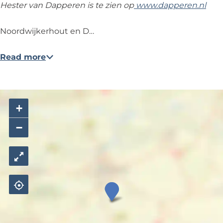
Hester van Dapperen is te zien op
www.dapperen.nl
P
R
A
A
Noordwijkerhout en D…
R
N
A
T
Read more
N
I
T
E
I
E
+
−
K
u
n
s
t