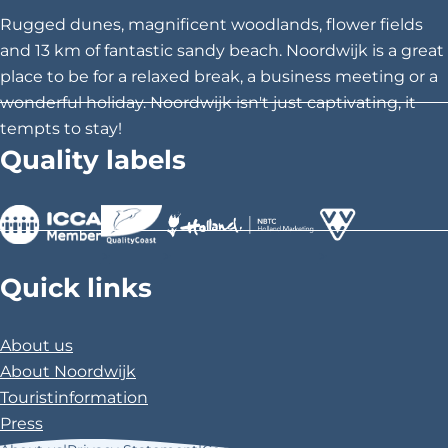
h
h
h
R
Rugged dunes, magnificent woodlands, flower fields
A
i
i
i
and 13 km of fantastic sandy beach. Noordwijk is a great
N
s
s
s
T
place to be for a relaxed break, a business meeting or a
I
p
p
p
wonderful holiday. Noordwijk isn't just captivating, it
E
a
a
a
tempts to stay!
g
g
g
Quality labels
e
e
e
o
o
o
n
n
n
F
X
P
>
>
>
a
i
Quick links
c
n
e
t
About us
b
e
About Noordwijk
o
r
Touristinformation
o
e
Press
k
s