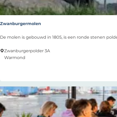
k
e
r
k
Zwanburgermolen
Z
De molen is gebouwd in 1805, is een ronde stenen polde
w
a
Zwanburgerpolder 3A
n
Warmond
b
Add as favourite
Add as favourite
u
r
g
e
r
m
o