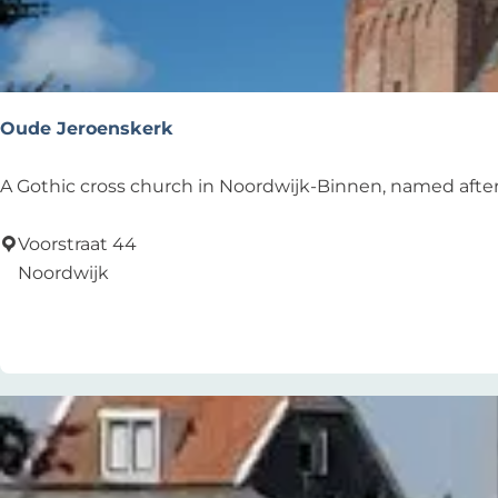
e
Oude Jeroenskerk
O
A Gothic cross church in Noordwijk-Binnen, named after
u
d
Voorstraat 44
e
Noordwijk
J
Add as favourite
Add as favourite
e
r
o
e
n
s