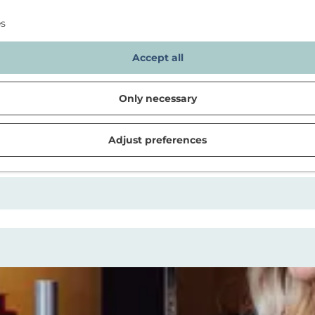
es
Accept all
Only necessary
Location overview
Adjust preferences
d in Noordwijk