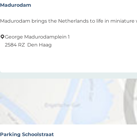
Madurodam
M
Madurodam brings the Netherlands to life in miniature wit
a
d
George Madurodamplein 1
u
2584 RZ
Den Haag
r
Add as favourite
Add as favourite
o
d
a
m
Parking Schoolstraat