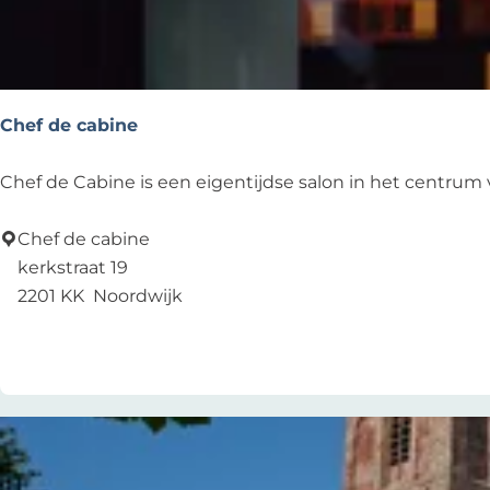
e
y
s
:
u
l
Chef de cabine
t
s
C
Chef de Cabine is een eigentijdse salon in het centrum 
h
e
Chef de cabine
f
kerkstraat 19
d
2201 KK
Noordwijk
e
Add as favourite
Add as favourite
c
a
b
i
n