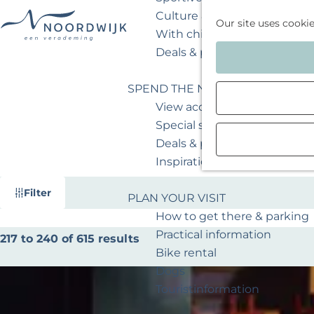
Culture & museum
Our site uses cooki
With children
G
Deals & packages
o
t
SPEND THE NIGHT
o
View accommodations
t
Special stays
h
Deals & packages
e
Inspiration for your weeken
h
F
S
Filter
o
PLAN YOUR VISIT
i
o
m
How to get there & parking
l
r
e
Practical information
S
217 to 240 of 615 results
t
t
p
Bike rental
o
b
e
a
Dogs
r
y
r
g
Touristinformation
t
:
r
e
b