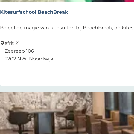
s
t
Kitesurfschool BeachBreak
K
Beleef de magie van kitesurfen bij BeachBreak, dé kitesu
i
t
afrit 21
e
Zeereep 106
s
2202 NW
Noordwijk
u
Add as favourite
Add as favourite
r
f
s
c
h
o
o
l