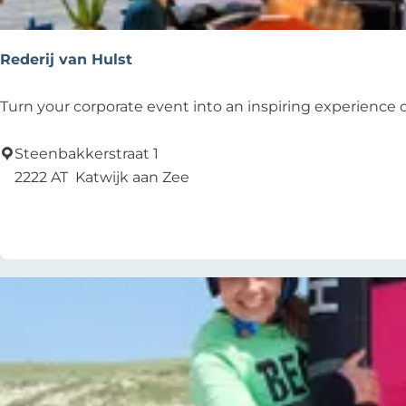
l
e
n
Rederij van Hulst
R
Turn your corporate event into an inspiring experience o
e
d
Steenbakkerstraat 1
e
2222 AT
Katwijk aan Zee
r
Add as favourite
Add as favourite
i
j
v
a
n
H
u
l