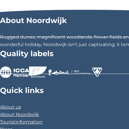
About Noordwijk
Rugged dunes, magnificent woodlands, flower fields and 
wonderful holiday. Noordwijk isn't just captivating, it te
Quality labels
>
>
>
Quick links
About us
About Noordwijk
Touristinformation