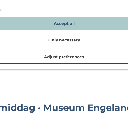
es
Accept all
Only necessary
Adjust preferences
d in Noordwijk
rmiddag · Museum Engelan