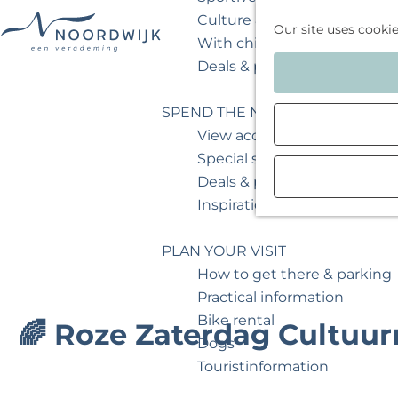
Culture & museum
Our site uses cooki
With children
G
Deals & packages
o
t
SPEND THE NIGHT
o
View accommodations
t
Special stays
h
Deals & packages
e
Inspiration for your weeken
h
o
PLAN YOUR VISIT
m
How to get there & parking
e
Practical information
p
Bike rental
🌈 Roze Zaterdag Cultuu
a
Dogs
g
Touristinformation
e