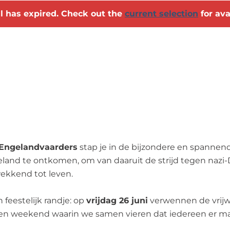
al has expired. Check out the
current selection
for ava
ngelandvaarders
stap je in de bijzondere en spanne
land te ontkomen, om van daaruit de strijd tegen nazi-
kkend tot leven.
feestelijk randje: op
vrijdag 26 juni
verwennen de vrijwi
een weekend waarin we samen vieren dat iedereen er mag