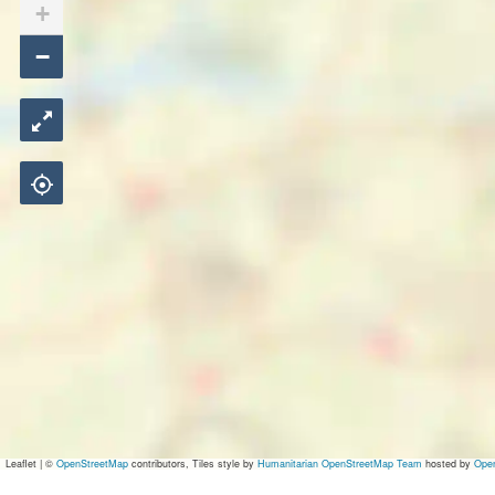
+
−
Leaflet
|
©
OpenStreetMap
contributors, Tiles style by
Humanitarian OpenStreetMap Team
hosted by
Ope