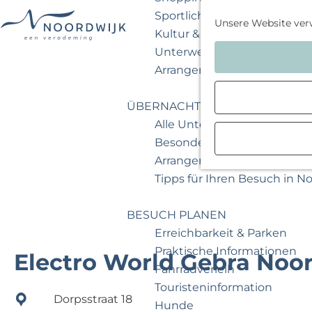
Sportlich & aktiv
Unsere Website ver
Kultur & Museum
G
Unterwegs mit Kindern
e
Arrangements & Angebote
h
e
ÜBERNACHTEN
n
Alle Unterkünfte
S
Besondere Übernachtunge
i
Arrangements & Angebote
e
Tipps für Ihren Besuch in N
z
u
BESUCH PLANEN
r
Erreichbarkeit & Parken
H
Praktische Informationen
Electro World Gebra Noo
o
Fahrradverleih
m
Touristeninformation
Dorpsstraat 18
e
Hunde