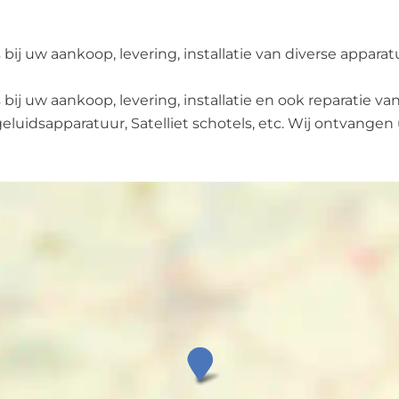
j uw aankoop, levering, installatie van diverse apparat
ij uw aankoop, levering, installatie en ook reparatie v
idsapparatuur, Satelliet schotels, etc. Wij ontvangen 
E
l
e