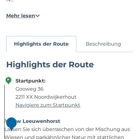
Mehr lesen
Highlights der Route
Beschreibung
Highlights der Route
Startpunkt:
Gooweg 36
2211 XX Noordwijkerhout
Navigiere zum Startpunkt
Nieuw Leeuwenhorst
1
Lassen Sie sich überraschen von der Mischung aus
Wiesen und parkähnlicher Natur mit stattlichen