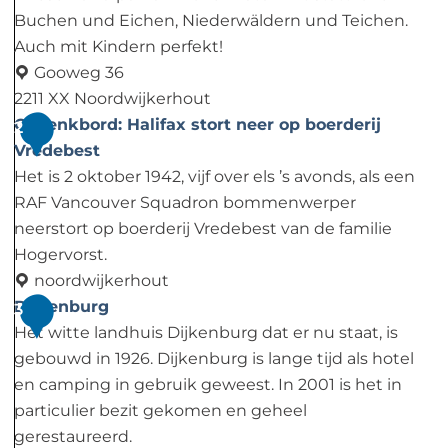
Buchen und Eichen, Niederwäldern und Teichen.
Auch mit Kindern perfekt!
Gooweg 36
2211 XX Noordwijkerhout
N
Gedenkbord: Halifax stort neer op boerderij
2
i
Vredebest
e
Het is 2 oktober 1942, vijf over els ’s avonds, als een
u
RAF Vancouver Squadron bommenwerper
w
neerstort op boerderij Vredebest van de familie
L
Hogervorst.
e
noordwijkerhout
e
G
Dijkenburg
3
u
e
Het witte landhuis Dijkenburg dat er nu staat, is
w
d
gebouwd in 1926. Dijkenburg is lange tijd als hotel
e
e
en camping in gebruik geweest. In 2001 is het in
n
n
particulier bezit gekomen en geheel
h
k
gerestaureerd.