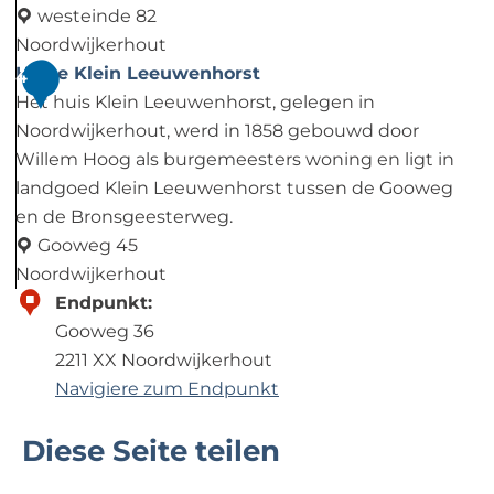
o
b
westeinde 82
r
o
Noordwijkerhout
s
r
D
Huize Klein Leeuwenhorst
4
t
d
i
Het huis Klein Leeuwenhorst, gelegen in
:
j
Noordwijkerhout, werd in 1858 gebouwd door
H
k
Willem Hoog als burgemeesters woning en ligt in
a
e
landgoed Klein Leeuwenhorst tussen de Gooweg
l
n
en de Bronsgeesterweg.
i
b
Gooweg 45
f
u
Noordwijkerhout
a
r
H
Endpunkt:
x
g
u
Gooweg 36
s
i
2211 XX Noordwijkerhout
t
z
Navigiere zum Endpunkt
o
e
Diese Seite teilen
r
K
t
l