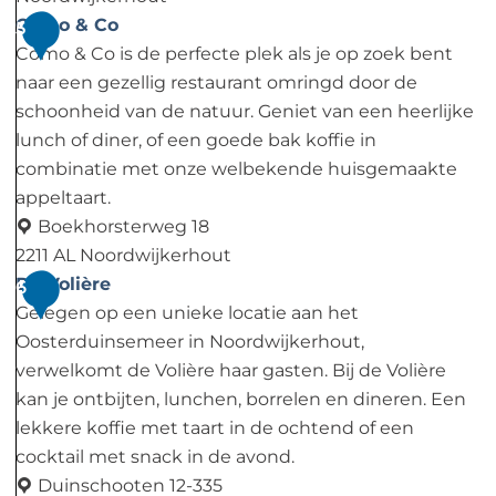
a
o
O
Como & Co
5
m
e
o
Como & Co is de perfecte plek als je op zoek bent
k
s
naar een gezellig restaurant omringd door de
e
t
schoonheid van de natuur. Geniet van een heerlijke
n
e
lunch of diner, of een goede bak koffie in
b
r
combinatie met onze welbekende huisgemaakte
o
d
appeltaart.
e
u
Boekhorsterweg 18
r
i
2211 AL Noordwijkerhout
d
n
C
De Volière
6
e
s
o
Gelegen op een unieke locatie aan het
r
e
m
Oosterduinsemeer in Noordwijkerhout,
i
m
o
verwelkomt de Volière haar gasten. Bij de Volière
j
e
&
kan je ontbijten, lunchen, borrelen en dineren. Een
L
e
C
lekkere koffie met taart in de ochtend of een
a
r
o
cocktail met snack in de avond.
n
Duinschooten 12-335