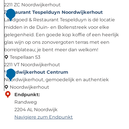
g
2211 ZC Noordwijkerhout
s
D
Restaurant Tespelduyn Noordwijkerhout
7
B
e
Landgoed & Restaurant Tespelduyn is dé locatie
e
V
midden in de Duin- en Bollenstreek voor elke
r
o
gelegenheid. Een goede kop koffie of een heerlijk
g
l
glas wijn op ons zonovergoten terras met een
e
i
borrelplateau; je bent meer dan welkom!
n
è
Tespellaan 53
D
r
2211 VT Noordwijkerhout
a
e
R
Noordwijkerhout Centrum
8
l
e
Noordwijkerhout, gemoedelijk en authentiek
s
Noordwijkerhout
t
N
Endpunkt:
a
o
Randweg
u
o
2204 AL Noordwijk
r
r
Navigiere zum Endpunkt
a
d