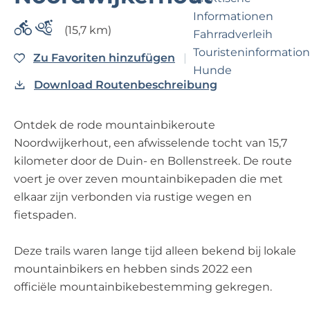
e
p
Informationen
r
a
(15,7 km)
Fahrradverleih
n
g
Touristeninformation
e
Zu Favoriten hinzufüge
e
Zu Favoriten hinzufügen
Hunde
h
Download Routenbeschreibung
m
e
Business Noordwijk
Ontdek de rode mountainbikeroute
n
Travel Trade
Noordwijkerhout, een afwisselende tocht van 15,7
?
kilometer door de Duin- en Bollenstreek. De route
voert je over zeven mountainbikepaden die met
elkaar zijn verbonden via rustige wegen en
fietspaden.
Deze trails waren lange tijd alleen bekend bij lokale
mountainbikers en hebben sinds 2022 een
officiële mountainbikebestemming gekregen.