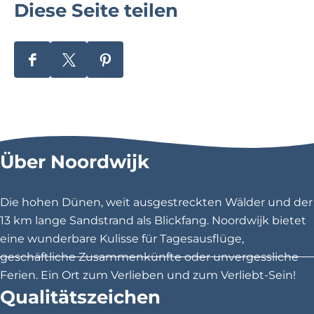
Diese Seite teilen
n
w
t
i
T
j
e
k
D
D
D
s
e
i
i
i
p
r
e
e
e
e
h
s
s
s
l
o
e
e
e
d
u
Über Noordwijk
S
S
S
u
t
e
e
e
y
C
i
i
i
Die hohen Dünen, weit ausgestreckten Wälder und der
n
e
t
t
t
13 km lange Sandstrand als Blickfang. Noordwijk bietet
N
n
e
e
e
eine wunderbare Kulisse für Tagesausflüge,
o
t
t
t
t
geschäftliche Zusammenkünfte oder unvergessliche
o
r
e
e
e
Ferien. Ein Ort zum Verlieben und zum Verliebt-Sein!
r
u
i
i
i
Qualitätszeichen
d
m
l
l
l