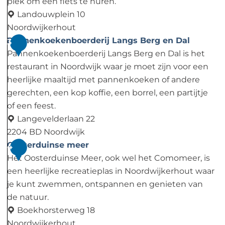
e
plek om een fiets te huren.
W
Landouwplein 10
h
Noordwijkerhout
e
R
Pannenkoekenboerderij Langs Berg en Dal
3
e
e
Pannenkoekenboerderij Langs Berg en Dal is het
l
n
restaurant in Noordwijk waar je moet zijn voor een
s
t
heerlijke maaltijd met pannenkoeken of andere
-
gerechten, een kop koffie, een borrel, een partijtje
a
of een feest.
-
Langevelderlaan 22
B
2204 BD Noordwijk
i
P
Oosterduinse meer
4
k
a
Het Oosterduinse Meer, ook wel het Comomeer, is
e
n
een heerlijke recreatieplas in Noordwijkerhout waar
v
n
je kunt zwemmen, ontspannen en genieten van
a
e
de natuur.
n
n
Boekhorsterweg 18
D
k
Noordwijkerhout