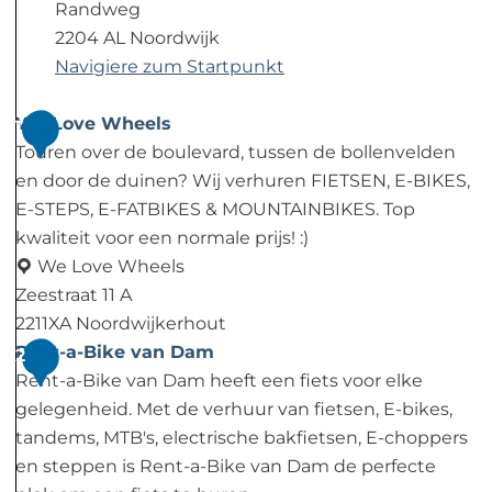
Randweg
2204 AL Noordwijk
Navigiere zum Startpunkt
We Love Wheels
1
Touren over de boulevard, tussen de bollenvelden
en door de duinen? Wij verhuren FIETSEN, E-BIKES,
E-STEPS, E-FATBIKES & MOUNTAINBIKES. Top
kwaliteit voor een normale prijs! :)
We Love Wheels
Zeestraat 11 A
2211XA Noordwijkerhout
W
Rent-a-Bike van Dam
2
e
Rent-a-Bike van Dam heeft een fiets voor elke
L
gelegenheid. Met de verhuur van fietsen, E-bikes,
o
tandems, MTB's, electrische bakfietsen, E-choppers
v
en steppen is Rent-a-Bike van Dam de perfecte