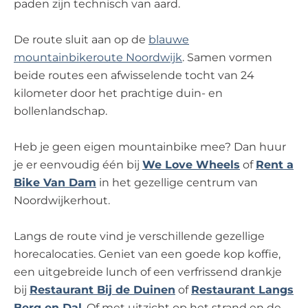
paden zijn technisch van aard.
De route sluit aan op de
blauwe
mountainbikeroute Noordwijk
. Samen vormen
beide routes een afwisselende tocht van 24
kilometer door het prachtige duin- en
bollenlandschap.
Heb je geen eigen mountainbike mee? Dan huur
je er eenvoudig één bij
We Love Wheels
of
Rent a
Bike Van Dam
in het gezellige centrum van
Noordwijkerhout.
Langs de route vind je verschillende gezellige
horecalocaties. Geniet van een goede kop koffie,
een uitgebreide lunch of een verfrissend drankje
bij
Restaurant Bij de Duinen
of
Restaurant Langs
Berg en Dal
. Of met uitzicht op het strand en de