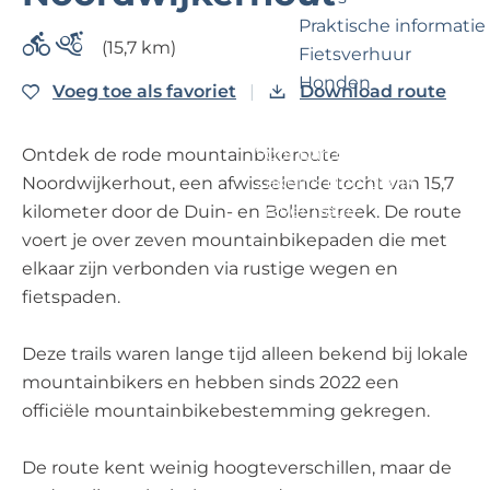
?
e
Praktische informatie
(15,7 km)
Fietsverhuur
Honden
Voeg toe als favoriet
Voeg toe als favoriet
Download route
Voor partners
Ontdek de rode mountainbikeroute
Zakelijk Noordwijk
Noordwijkerhout, een afwisselende tocht van 15,7
Travel Trade
kilometer door de Duin- en Bollenstreek. De route
voert je over zeven mountainbikepaden die met
elkaar zijn verbonden via rustige wegen en
fietspaden.
Deze trails waren lange tijd alleen bekend bij lokale
mountainbikers en hebben sinds 2022 een
officiële mountainbikebestemming gekregen.
De route kent weinig hoogteverschillen, maar de