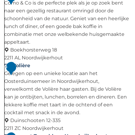
m
e
o
Como & Co is de perfecte plek als je op zoek bent
k
s
naar een gezellig restaurant omringd door de
e
t
schoonheid van de natuur. Geniet van een heerlijke
n
e
lunch of diner, of een goede bak koffie in
b
r
combinatie met onze welbekende huisgemaakte
o
d
appeltaart.
e
u
Boekhorsterweg 18
r
i
2211 AL Noordwijkerhout
d
n
C
De Volière
6
e
s
o
Gelegen op een unieke locatie aan het
r
e
m
Oosterduinsemeer in Noordwijkerhout,
i
m
o
verwelkomt de Volière haar gasten. Bij de Volière
j
e
&
kan je ontbijten, lunchen, borrelen en dineren. Een
L
e
C
lekkere koffie met taart in de ochtend of een
a
r
o
cocktail met snack in de avond.
n
Duinschooten 12-335
g
2211 ZC Noordwijkerhout