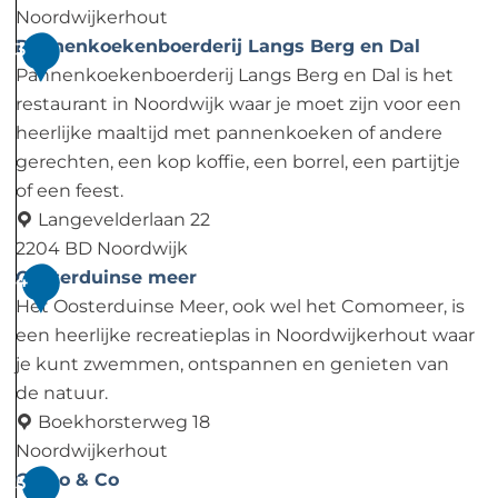
h
Noordwijkerhout
e
R
Pannenkoekenboerderij Langs Berg en Dal
3
e
e
Pannenkoekenboerderij Langs Berg en Dal is het
l
n
restaurant in Noordwijk waar je moet zijn voor een
s
t
heerlijke maaltijd met pannenkoeken of andere
-
gerechten, een kop koffie, een borrel, een partijtje
a
of een feest.
-
Langevelderlaan 22
B
2204 BD Noordwijk
i
P
Oosterduinse meer
4
k
a
Het Oosterduinse Meer, ook wel het Comomeer, is
e
n
een heerlijke recreatieplas in Noordwijkerhout waar
v
n
je kunt zwemmen, ontspannen en genieten van
a
e
de natuur.
n
n
Boekhorsterweg 18
D
k
Noordwijkerhout
a
o
O
Como & Co
5