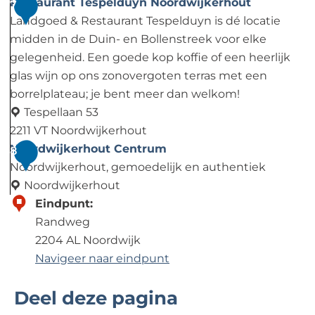
s
D
Restaurant Tespelduyn Noordwijkerhout
7
B
e
Landgoed & Restaurant Tespelduyn is dé locatie
e
V
midden in de Duin- en Bollenstreek voor elke
r
o
gelegenheid. Een goede kop koffie of een heerlijk
g
l
glas wijn op ons zonovergoten terras met een
e
i
borrelplateau; je bent meer dan welkom!
n
è
Tespellaan 53
D
r
2211 VT Noordwijkerhout
a
e
R
Noordwijkerhout Centrum
8
l
e
Noordwijkerhout, gemoedelijk en authentiek
s
Noordwijkerhout
t
N
Eindpunt:
a
o
Randweg
u
o
2204 AL Noordwijk
r
r
Navigeer naar eindpunt
a
d
Deel deze pagina
n
w
t
i