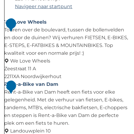
Navigeer naar startpunt
We Love Wheels
1
Touren over de boulevard, tussen de bollenvelden
en door de duinen? Wij verhuren FIETSEN, E-BIKES,
E-STEPS, E-FATBIKES & MOUNTAINBIKES. Top
kwaliteit voor een normale prijs! :)
We Love Wheels
Zeestraat 11 A
2211XA Noordwijkerhout
W
Rent-a-Bike van Dam
2
e
Rent-a-Bike van Dam heeft een fiets voor elke
L
gelegenheid. Met de verhuur van fietsen, E-bikes,
o
tandems, MTB's, electrische bakfietsen, E-choppers
v
en steppen is Rent-a-Bike van Dam de perfecte
e
plek om een fiets te huren.
W
Landouwplein 10