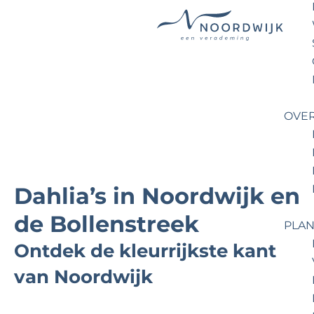
G
a
n
a
OVE
a
r
d
e
Dahlia’s in Noordwijk en
h
o
de Bollenstreek
PLAN
m
Ontdek de kleurrijkste kant
e
p
van Noordwijk
a
g