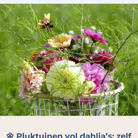
🌼 Pluktuinen vol dahlia’s: zelf