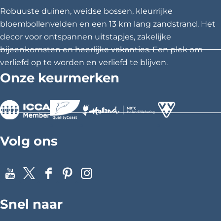
w
Robuuste duinen, weidse bossen, kleurrijke
o
bloembollenvelden en een 13 km lang zandstrand. Het
n
decor voor ontspannen uitstapjes, zakelijke
d
bijeenkomsten en heerlijke vakanties. Een plek om
e
verliefd op te worden en verliefd te blijven.
r
Onze keurmerken
e
n
g
e
>
>
>
n
Volg ons
i
e
t
Y
X
F
P
I
.
o
a
i
n
Snel naar
u
c
n
s
T
e
t
t