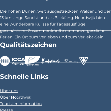
S
S
S
e
e
e
Die hohen Dünen, weit ausgestreckten Wälder und der
i
i
i
13 km lange Sandstrand als Blickfang. Noordwijk bietet
t
t
t
eine wunderbare Kulisse für Tagesausflüge,
e
e
e
geschäftliche Zusammenkünfte oder unvergessliche
t
t
t
Ferien. Ein Ort zum Verlieben und zum Verliebt-Sein!
e
e
e
Qualitätszeichen
i
i
i
l
l
l
e
e
e
n
n
n
>
>
>
a
a
a
Schnelle Links
u
u
u
f
f
f
Über uns
F
X
P
Über Noordwijk
a
i
Touristeninformation
c
n
Presse