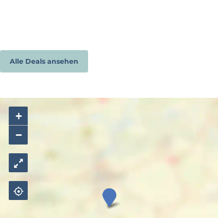
Alle Deals ansehen
+
−
N
o
o
r