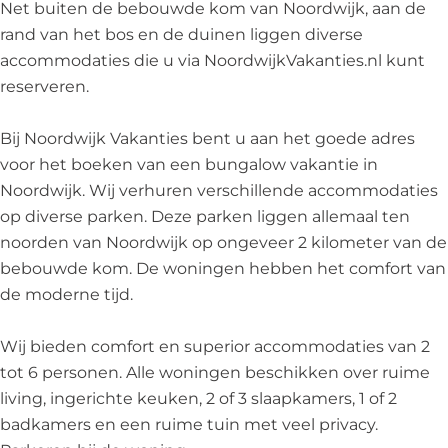
k
a
a
V
n
Net buiten de bebouwde kom van Noordwijk, aan de
a
k
n
a
t
rand van het bos en de duinen liggen diverse
n
a
t
k
i
accommodaties die u via NoordwijkVakanties.nl kunt
t
n
i
a
e
reserveren.
i
t
e
n
s
e
i
s
t
Bij Noordwijk Vakanties bent u aan het goede adres
s
e
i
voor het boeken van een bungalow vakantie in
s
e
Noordwijk. Wij verhuren verschillende accommodaties
s
op diverse parken. Deze parken liggen allemaal ten
noorden van Noordwijk op ongeveer 2 kilometer van de
bebouwde kom. De woningen hebben het comfort van
de moderne tijd.
Wij bieden comfort en superior accommodaties van 2
tot 6 personen. Alle woningen beschikken over ruime
living, ingerichte keuken, 2 of 3 slaapkamers, 1 of 2
badkamers en een ruime tuin met veel privacy.