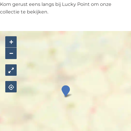
Kom gerust eens langs bij Lucky Point om onze
collectie te bekijken.
+
−
L
u
c
k
y
P
o
i
n