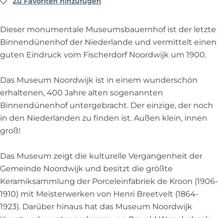
w
d
i
r
j
Zu Favoriten hinzufügen
Zu Favoriten hinzufügen
M
u
i
w
j
d
k
u
s
j
i
k
w
s
e
Dieser monumentale Museumsbauernhof ist der letzte
k
j
i
e
u
Binnendünenhof der Niederlande und vermittelt einen
k
j
u
m
guten Eindruck vom Fischerdorf Noordwijk um 1900.
k
m
N
N
o
Das Museum Noordwijk ist in einem wunderschön
o
o
erhaltenen, 400 Jahre alten sogenannten
o
r
Binnendünenhof untergebracht. Der einzige, der noch
r
d
in den Niederlanden zu finden ist. Außen klein, innen
d
w
groß!
w
i
i
j
Das Museum zeigt die kulturelle Vergangenheit der
j
k
Gemeinde Noordwijk und besitzt die größte
k
Keramiksammlung der Porceleinfabriek de Kroon (1906-
1910) mit Meisterwerken von Henri Breetvelt (1864-
1923). Darüber hinaus hat das Museum Noordwijk