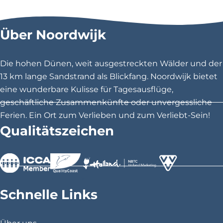
e
e
e
s
s
s
Über Noordwijk
e
e
e
S
S
S
e
e
e
Die hohen Dünen, weit ausgestreckten Wälder und der
i
i
i
13 km lange Sandstrand als Blickfang. Noordwijk bietet
t
t
t
eine wunderbare Kulisse für Tagesausflüge,
e
e
e
geschäftliche Zusammenkünfte oder unvergessliche
t
t
t
Ferien. Ein Ort zum Verlieben und zum Verliebt-Sein!
e
e
e
Qualitätszeichen
i
i
i
l
l
l
e
e
e
n
n
n
>
>
>
a
a
a
Schnelle Links
u
u
u
f
f
f