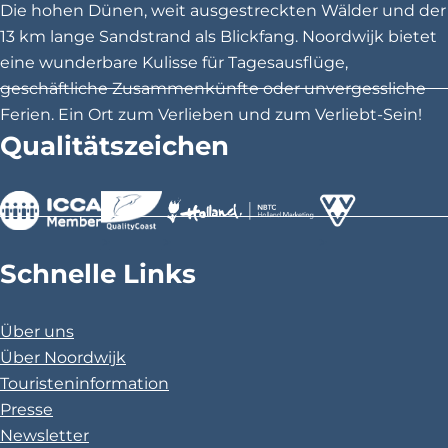
e
e
e
'
Die hohen Dünen, weit ausgestreckten Wälder und der
i
i
i
13 km lange Sandstrand als Blickfang. Noordwijk bietet
t
t
t
eine wunderbare Kulisse für Tagesausflüge,
e
e
e
geschäftliche Zusammenkünfte oder unvergessliche
t
t
t
Ferien. Ein Ort zum Verlieben und zum Verliebt-Sein!
e
e
e
Qualitätszeichen
i
i
i
l
l
l
e
e
e
n
n
n
>
>
>
a
a
a
Schnelle Links
u
u
u
f
f
f
Über uns
F
X
P
Über Noordwijk
a
i
Touristeninformation
c
n
Presse
e
t
Newsletter
b
e