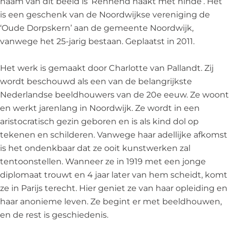
naam van dit beeld is ‘Rennend naakt met hinde’. Het
R
R
n
is een geschenk van de Noordwijkse vereniging de
e
e
n
‘Oude Dorpskern’ aan de gemeente Noordwijk,
n
n
e
vanwege het 25-jarig bestaan. Geplaatst in 2011.
n
n
n
e
e
d
Het werk is gemaakt door Charlotte van Pallandt. Zij
n
n
n
wordt beschouwd als een van de belangrijkste
d
d
a
Nederlandse beeldhouwers van de 20e eeuw. Ze woont
n
n
a
en werkt jarenlang in Noordwijk. Ze wordt in een
a
a
k
aristocratisch gezin geboren en is als kind dol op
a
a
t
tekenen en schilderen. Vanwege haar adellijke afkomst
k
k
m
is het ondenkbaar dat ze ooit kunstwerken zal
t
t
e
tentoonstellen. Wanneer ze in 1919 met een jonge
m
m
t
diplomaat trouwt en 4 jaar later van hem scheidt, komt
e
e
H
ze in Parijs terecht. Hier geniet ze van haar opleiding en
t
t
i
haar anonieme leven. Ze begint er met beeldhouwen,
H
H
n
en de rest is geschiedenis.
i
i
d