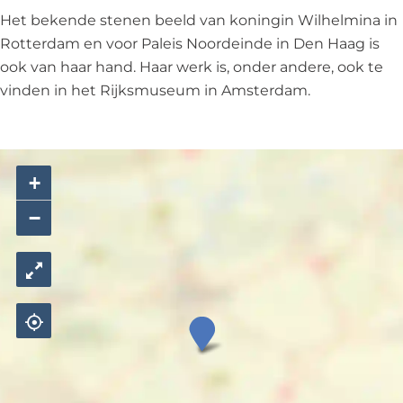
n
n
e
Het bekende stenen beeld van koningin Wilhelmina in
d
d
'
Rotterdam en voor Paleis Noordeinde in Den Haag is
e
e
ook van haar hand. Haar werk is, onder andere, ook te
'
'
vinden in het Rijksmuseum in Amsterdam.
+
−
S
c
u
l
p
t