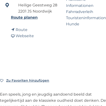
e
p
Heilige Geestweg 28
Informationen
r
a
2201 JS Noordwijk
Fahrradverleih
n
g
b
Route planen
Touristeninformation
e
e
i
Hunde
h
b
s
Route
m
i
a
S
Webseite
e
Business Noordwijk
s
b
c
n
Travel Trade
S
S
u
?
c
c
l
u
u
p
l
l
t
p
p
u
t
t
u
Zu Favoriten hinzufügen
Zu Favoriten hinzufügen
u
u
r
u
u
'
Een speels, jong en jeugdig aandoend beeld dat
r
r
R
tegelijkertijd aan de klassieke oudheid doet denken. De
'
'
e