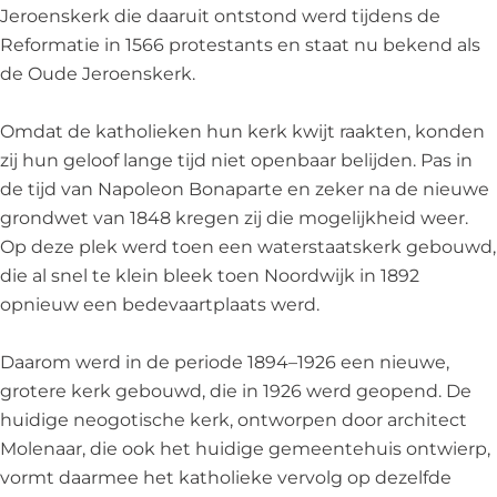
r
e
e
Jeroenskerk die daaruit ontstond werd tijdens de
k
r
r
Reformatie in 1566 protestants en staat nu bekend als
k
k
de Oude Jeroenskerk.
Omdat de katholieken hun kerk kwijt raakten, konden
zij hun geloof lange tijd niet openbaar belijden. Pas in
de tijd van Napoleon Bonaparte en zeker na de nieuwe
grondwet van 1848 kregen zij die mogelijkheid weer.
Op deze plek werd toen een waterstaatskerk gebouwd,
die al snel te klein bleek toen Noordwijk in 1892
opnieuw een bedevaartplaats werd.
Daarom werd in de periode 1894–1926 een nieuwe,
grotere kerk gebouwd, die in 1926 werd geopend. De
huidige neogotische kerk, ontworpen door architect
Molenaar, die ook het huidige gemeentehuis ontwierp,
vormt daarmee het katholieke vervolg op dezelfde