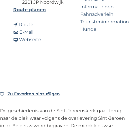
e
p
2201 JP Noordwijk
Informationen
r
a
b
Route planen
Fahrradverleih
n
g
i
Touristeninformation
e
e
b
s
Route
Hunde
h
i
b
S
E-Mail
m
s
i
a
t
Webseite
e
S
s
b
J
Business Noordwijk
n
t
S
S
e
Travel Trade
?
J
t
t
r
e
J
J
o
r
e
e
e
o
r
r
n
e
o
o
s
Zu Favoriten hinzufügen
Zu Favoriten hinzufügen
n
e
e
k
s
n
n
e
De geschiedenis van de Sint-Jeroenskerk gaat terug
k
s
s
r
naar de plek waar volgens de overlevering Sint-Jeroen
e
k
k
k
in de 9e eeuw werd begraven. De middeleeuwse