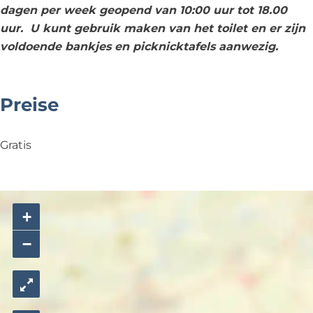
D
D
i
e
dagen per week geopend van 10:00 uur tot 18.00
u
u
n
l
uur.
U kunt gebruik maken van het toilet en er zijn
i
i
r
t
voldoende bankjes en picknicktafels aanwezig.
n
n
a
u
r
r
n
i
a
a
d
n
Preise
n
n
D
d
d
e
Gratis
D
u
i
n
+
r
a
−
n
d