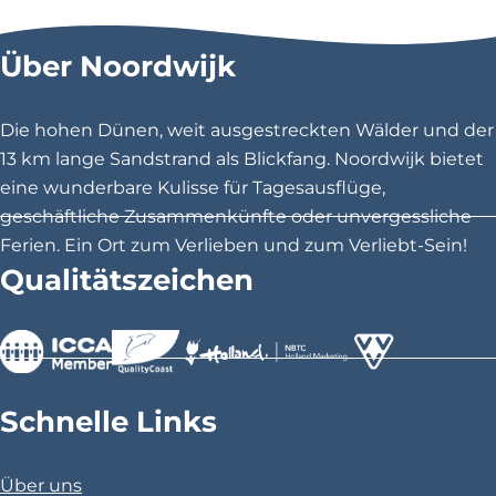
e
e
e
s
s
s
Über Noordwijk
e
e
e
S
S
S
e
e
e
Die hohen Dünen, weit ausgestreckten Wälder und der
i
i
i
13 km lange Sandstrand als Blickfang. Noordwijk bietet
t
t
t
eine wunderbare Kulisse für Tagesausflüge,
e
e
e
geschäftliche Zusammenkünfte oder unvergessliche
t
t
t
Ferien. Ein Ort zum Verlieben und zum Verliebt-Sein!
e
e
e
Qualitätszeichen
i
i
i
l
l
l
e
e
e
n
n
n
>
>
>
a
a
a
Schnelle Links
u
u
u
f
f
f
Über uns
F
X
P