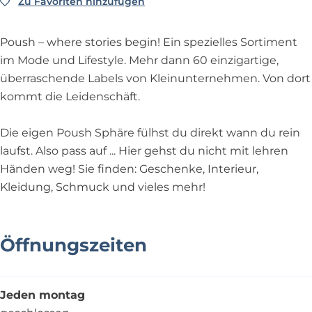
Zu Favoriten hinzufügen
Zu Favoriten hinzufügen
o
P
P
u
o
o
s
u
u
Poush – where stories begin! Ein spezielles Sortiment
h
s
s
im Mode und Lifestyle. Mehr dann 60 einzigartige,
h
h
überraschende Labels von Kleinunternehmen. Von dort
kommt die Leidenschäft.
Die eigen Poush Sphäre fülhst du direkt wann du rein
laufst. Also pass auf ... Hier gehst du nicht mit lehren
Händen weg! Sie finden: Geschenke, Interieur,
Kleidung, Schmuck und vieles mehr!
Öffnungszeiten
Jeden montag