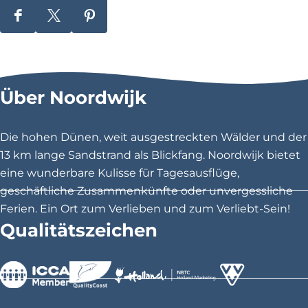
D
D
D
i
i
i
e
e
e
s
s
s
Über Noordwijk
e
e
e
S
S
S
e
e
e
Die hohen Dünen, weit ausgestreckten Wälder und der
i
i
i
13 km lange Sandstrand als Blickfang. Noordwijk bietet
t
t
t
eine wunderbare Kulisse für Tagesausflüge,
e
e
e
geschäftliche Zusammenkünfte oder unvergessliche
t
t
t
Ferien. Ein Ort zum Verlieben und zum Verliebt-Sein!
e
e
e
Qualitätszeichen
i
i
i
l
l
l
e
e
e
n
n
n
>
>
>