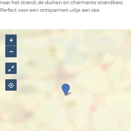
naar het strand, de duinen en charmante strandbars.
Perfect voor een ontspannen uitje aan zee.
+
−
L
o
t
t
y
b
y
t
h