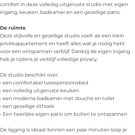
e
s
B
t
comfort in deze volledig uitgeruste studio met eigen
a
e
&
t
ingang, keuken, badkamer en een gezellige patio.
B
a
B
y
&
B
b
De ruimte
B
&
y
Deze stijlvolle en gezellige studio voelt als een klein
B
t
privékappartement en heeft alles wat je nodig hebt
h
voor een ontspannen verblijf. Dankzij de eigen ingang
e
heb je tijdens je verblijf volledige privacy.
s
e
De studio beschikt over:
a
• een comfortabel tweepersoonsbed
B
• een volledig uitgeruste keuken
&
• een moderne badkamer met douche en toilet
B
• een gezellige zithoek
• Een heerlijke eigen patio om buiten te ontspannen
De ligging is ideaal: binnen een paar minuten loop je