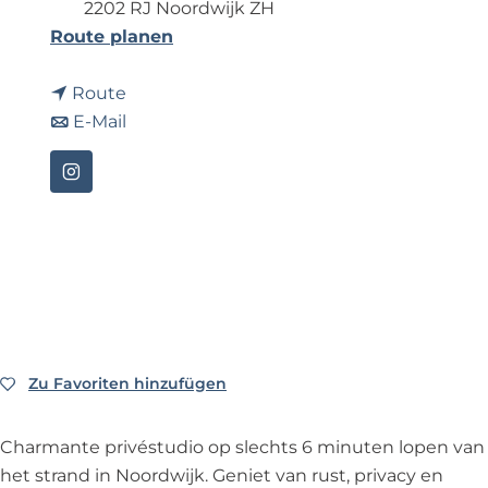
2202 RJ Noordwijk ZH
p
b
Route planen
a
i
g
b
s
Route
e
i
b
L
E-Mail
s
i
o
L
s
t
I
o
L
t
n
t
o
y
s
t
t
b
t
y
t
y
a
b
y
t
g
y
b
h
r
t
y
e
a
Zu Favoriten hinzufügen
Zu Favoriten hinzufügen
h
t
s
m
e
h
e
L
Charmante privéstudio op slechts 6 minuten lopen van
s
e
a
o
het strand in Noordwijk. Geniet van rust, privacy en