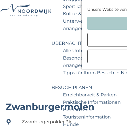
Sportlich & aktiv
Unsere Website ver
Kultur & Museum
G
Unterwegs mit Kindern
e
Arrangements & Angebote
h
e
ÜBERNACHTEN
n
Alle Unterkünfte
S
Besondere Übernachtunge
i
Arrangements & Angebote
e
Tipps für Ihren Besuch in N
z
u
BESUCH PLANEN
r
Erreichbarkeit & Parken
H
Praktische Informationen
Zwanburgermolen
o
Fahrradverleih
m
Touristeninformation
Zwanburgerpolder 3A
e
Hunde