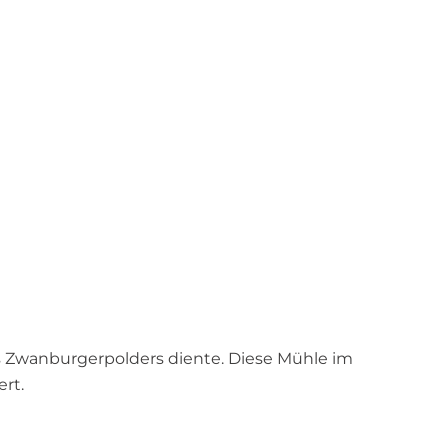
e
r
n
e
h
m
e
n
?
s Zwanburgerpolders diente. Diese Mühle im
rt.