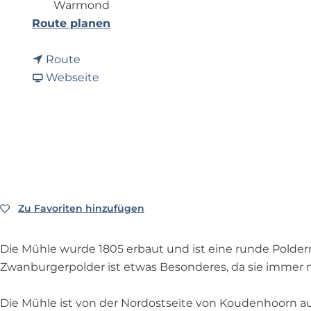
Warmond
p
b
Route planen
a
i
g
b
s
Route
e
i
a
Z
Webseite
s
b
w
Z
Z
a
w
w
n
a
a
b
n
n
u
b
b
r
u
u
g
Zu Favoriten hinzufügen
Zu Favoriten hinzufügen
r
r
e
g
g
r
Die Mühle wurde 1805 erbaut und ist eine runde Polder
e
e
m
Zwanburgerpolder ist etwas Besonderes, da sie immer n
r
r
o
m
m
l
Die Mühle ist von der Nordostseite von Koudenhoorn au