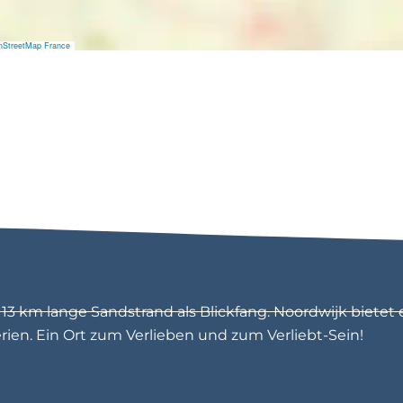
l
e
n
nStreetMap France
3 km lange Sandstrand als Blickfang. Noordwijk bietet 
en. Ein Ort zum Verlieben und zum Verliebt-Sein!