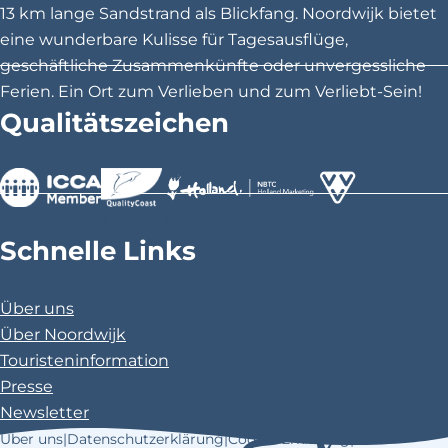
i
i
i
13 km lange Sandstrand als Blickfang. Noordwijk bietet
t
t
t
eine wunderbare Kulisse für Tagesausflüge,
e
e
e
geschäftliche Zusammenkünfte oder unvergessliche
t
t
t
Ferien. Ein Ort zum Verlieben und zum Verliebt-Sein!
e
e
e
Qualitätszeichen
i
i
i
l
l
l
e
e
e
n
n
n
>
>
>
a
a
a
Schnelle Links
u
u
u
f
f
f
Über uns
F
X
P
Über Noordwijk
a
i
Touristeninformation
c
n
Presse
e
t
Newsletter
b
e
Über uns
|
Datenschutzerklärung
|
Cookie-Erklärung
|
o
r