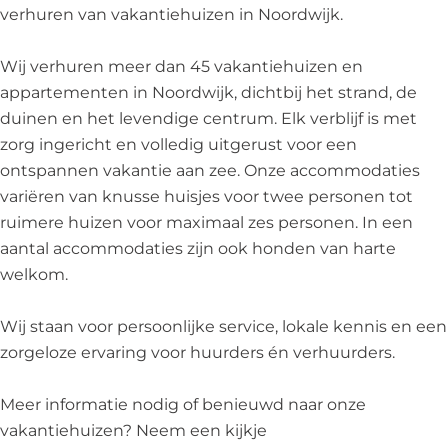
w
d
i
r
j
verhuren van vakantiehuizen in Noordwijk.
i
w
j
d
k
j
i
k
w
Wij verhuren meer dan 45 vakantiehuizen en
k
j
i
appartementen in Noordwijk, dichtbij het strand, de
k
j
duinen en het levendige centrum. Elk verblijf is met
k
zorg ingericht en volledig uitgerust voor een
ontspannen vakantie aan zee. Onze accommodaties
variëren van knusse huisjes voor twee personen tot
ruimere huizen voor maximaal zes personen. In een
aantal accommodaties zijn ook honden van harte
welkom.
Wij staan voor persoonlijke service, lokale kennis en een
zorgeloze ervaring voor huurders én verhuurders.
Meer informatie nodig of benieuwd naar onze
vakantiehuizen? Neem een kijkje