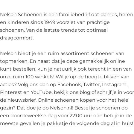
e
o
n
h
e
n
e
e
o
n
Nelson Schoenen is een familiebedrijf dat dames, heren
e
n
n
e
N
en kinderen sinds 1949 voorziet van prachtige
n
e
N
n
o
schoenen. Van de laatste trends tot optimaal
N
n
o
e
o
draagcomfort,
o
N
o
n
r
o
o
r
N
d
Nelson biedt je een ruim assortiment schoenen van
r
o
d
o
w
topmerken. En naast dat je deze gemakkelijk online
d
r
w
o
i
kunt bestellen, kun je natuurlijk ook terecht in een van
w
d
i
r
j
onze ruim 100 winkels! Wil je op de hoogte blijven van
i
w
j
d
k
acties? Volg ons dan op Facebook, Twitter, Instagram,
j
i
k
w
Pinterest en YouTube, bekijk ons blog of schrijf je in voor
k
j
i
de nieuwsbrief. Online schoenen kopen voor het hele
k
j
gezin? Dat doe je op Nelson.nl! Bestel je schoenen op
k
een doordeweekse dag voor 22:00 uur dan heb je in de
meeste gevallen je pakketje de volgende dag al in huis!