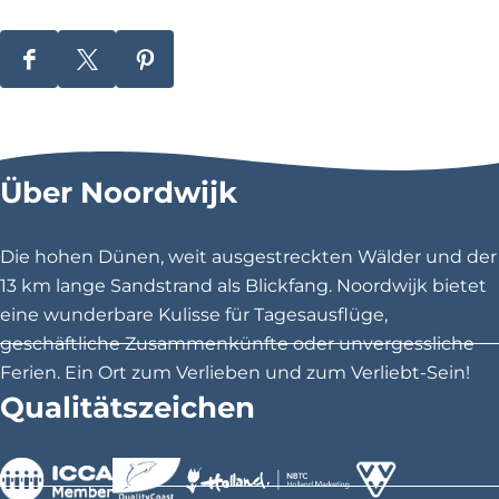
D
D
D
i
i
i
e
e
e
s
s
s
Über Noordwijk
e
e
e
S
S
S
e
e
e
Die hohen Dünen, weit ausgestreckten Wälder und der
i
i
i
13 km lange Sandstrand als Blickfang. Noordwijk bietet
t
t
t
eine wunderbare Kulisse für Tagesausflüge,
e
e
e
geschäftliche Zusammenkünfte oder unvergessliche
t
t
t
Ferien. Ein Ort zum Verlieben und zum Verliebt-Sein!
e
e
e
Qualitätszeichen
i
i
i
l
l
l
e
e
e