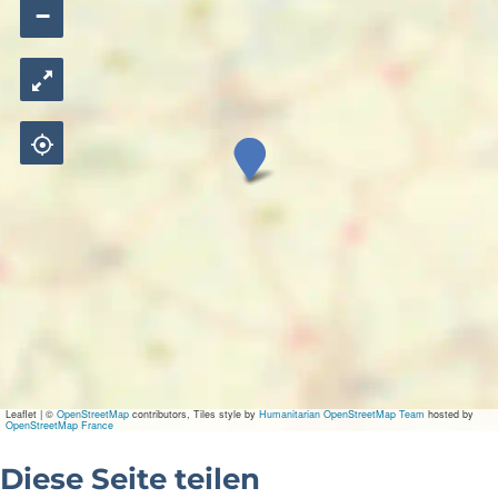
−
T
h
e
G
o
o
d
L
i
f
e
Leaflet
|
©
OpenStreetMap
contributors, Tiles style by
Humanitarian OpenStreetMap Team
hosted by
OpenStreetMap France
Diese Seite teilen