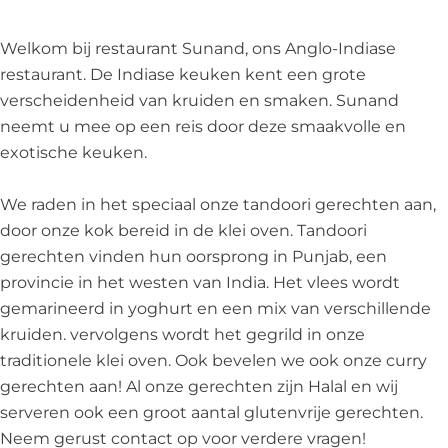
l
g
o
n
I
o
l
I
g
n
Welkom bij restaurant Sunand, ons Anglo-Indiase
I
o
n
l
d
restaurant. De Indiase keuken kent een grote
n
I
d
o
i
verscheidenheid van kruiden en smaken. Sunand
d
n
i
I
a
neemt u mee op een reis door deze smaakvolle en
i
d
a
n
n
exotische keuken.
a
i
n
d
r
n
a
r
i
e
We raden in het speciaal onze tandoori gerechten aan,
r
n
e
a
s
door onze kok bereid in de klei oven. Tandoori
e
r
s
n
t
gerechten vinden hun oorsprong in Punjab, een
s
e
t
r
a
provincie in het westen van India. Het vlees wordt
t
s
a
e
u
gemarineerd in yoghurt en een mix van verschillende
a
t
u
s
r
kruiden. vervolgens wordt het gegrild in onze
u
a
r
t
a
traditionele klei oven. Ook bevelen we ook onze curry
r
u
a
a
n
gerechten aan! Al onze gerechten zijn Halal en wij
a
r
n
u
t
serveren ook een groot aantal glutenvrije gerechten.
n
a
t
r
Neem gerust contact op voor verdere vragen!