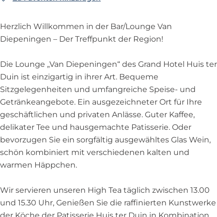
n
i
g
n
e
V
m
a
e
g
n
e
i
n
a
V
n
n
Herzlich Willkommen in der Bar/Lounge Van
e
g
n
n
L
n
a
D
i
Diepeningen – Der Treffpunkt der Region!
n
e
L
g
o
D
n
i
n
L
n
o
e
u
i
D
e
g
Die Lounge „Van Diepeningen“ des Grand Hotel Huis ter
o
L
u
n
n
e
i
p
e
Duin ist einzigartig in ihrer Art. Bequeme
u
o
n
L
g
p
e
e
n
Sitzgelegenheiten und umfangreiche Speise- und
n
u
g
o
e
e
p
n
L
Getränkeangebote. Ein ausgezeichneter Ort für Ihre
g
n
e
u
n
e
i
o
geschäftlichen und privaten Anlässe. Guter Kaffee,
e
g
n
i
n
n
u
delikater Tee und hausgemachte Patisserie. Oder
e
g
n
i
g
n
bevorzugen Sie ein sorgfältig ausgewähltes Glas Wein,
e
g
n
e
g
schön kombiniert mit verschiedenen kalten und
e
g
n
e
warmen Häppchen.
n
e
L
L
n
o
Wir servieren unseren High Tea täglich zwischen 13.00
o
L
u
und 15.30 Uhr, Genießen Sie die raffinierten Kunstwerke
u
o
n
der Köche der Patisserie Huis ter Duin in Kombination