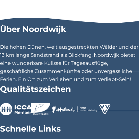
i
i
i
e
e
e
s
s
s
Über Noordwijk
e
e
e
S
S
S
e
e
e
Die hohen Dünen, weit ausgestreckten Wälder und der
i
i
i
13 km lange Sandstrand als Blickfang. Noordwijk bietet
t
t
t
eine wunderbare Kulisse für Tagesausflüge,
e
e
e
geschäftliche Zusammenkünfte oder unvergessliche
t
t
t
Ferien. Ein Ort zum Verlieben und zum Verliebt-Sein!
e
e
e
Qualitätszeichen
i
i
i
l
l
l
e
e
e
n
n
n
>
>
>
a
a
a
Schnelle Links
u
u
u