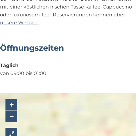
n
u
g
mit einer köstlichen frischen Tasse Kaffee, Cappuccino
g
n
e
oder luxuriösem Tee!. Reservierungen können über
e
g
unsere Website
.
e
Öffnungszeiten
Täglich
von 09:00 bis 01:00
+
−