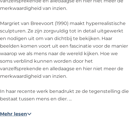
vanzelfsprekende en alledaagse en hier niet meer de
B
e
merkwaardigheid van inzien.
r
e
e
v
Margriet van Breevoort (1990) maakt hyperrealistische
e
o
sculpturen. Ze zijn zorgvuldig tot in detail uitgewerkt
v
o
en nodigen uit om van dichtbij te bekijken. Haar
o
r
beelden komen voort uit een fascinatie voor de manier
o
t
waarop we als mens naar de wereld kijken. Hoe we
r
-
soms verblind kunnen worden door het
t
W
vanzelfsprekende en alledaagse en hier niet meer de
-
h
merkwaardigheid van inzien.
W
e
h
n
In haar recente werk benadrukt ze de tegenstelling die
e
t
bestaat tussen mens en dier. …
n
h
t
e
Mehr lesen
h
f
e
l