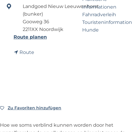
e
p
Landgoed Nieuw Leeuwenhorst
Informationen
r
a
(bunker)
Fahrradverleih
n
g
Gooweg 36
Touristeninformation
e
e
2211XX Noordwijk
Hunde
h
b
Route planen
m
i
e
Business Noordwijk
b
s
Route
n
Travel Trade
i
M
?
s
a
M
r
a
g
r
r
g
i
r
e
Zu Favoriten hinzufügen
Zu Favoriten hinzufügen
i
t
e
B
Hoe we soms verblind kunnen worden door het
t
r