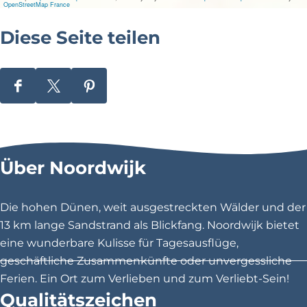
o
OpenStreetMap France
r
t
Diese Seite teilen
-
W
h
e
n
D
D
D
t
i
i
i
h
e
e
e
e
f
s
s
s
l
Über Noordwijk
o
e
e
e
o
S
S
S
d
e
e
e
c
Die hohen Dünen, weit ausgestreckten Wälder und der
o
i
i
i
13 km lange Sandstrand als Blickfang. Noordwijk bietet
m
t
t
t
e
eine wunderbare Kulisse für Tagesausflüge,
s
e
e
e
geschäftliche Zusammenkünfte oder unvergessliche
t
t
t
Ferien. Ein Ort zum Verlieben und zum Verliebt-Sein!
e
e
e
Qualitätszeichen